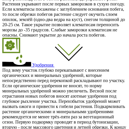
Растения укрывают после первых заморозков в сухую погоду.
Если клематисы посажены с заглублением основания побега,
то после обрезки побегов растение следует окучить слоем
опилок, землёй (одно-два ведра на куст), снегом толщиной до
20-25 см. Такое укрытие позволяет клематисам переносить
морозы до -35 градусов. Слабые заморозки клематисам не
опасны. Снимают укрытие до начала роста побегов.
Удобрения
Под зиму участок глубоко перекапывают с внесением
органических и минеральных удобрений, которые
непосредственно перед перекопкой раскладывают по участку.
Если органические удобрения не вносят, то норму
минеральных удобрений можно увеличить. Весной после
отрастания новых побегов вносят азотные удобрения под
глубокое рыхление участка. Переизбыток удобрений может
вызвать ожоги и привести к гибели растения. Подкармливать
растение органическими и минеральными удобрениями
рекомендуется не менее трёх-пяти раз за вегетационный
сезон. Первую подкормку проводят в период бутонизации,
вторую - после массового цветения и летней обрезки. К концу