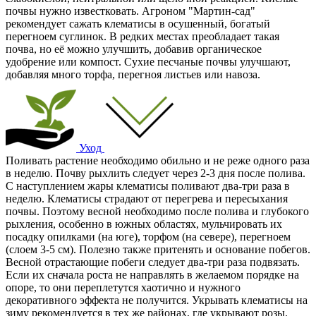
почвы нужно известковать. Агроном "Мартин-сад"
рекомендует сажать клематисы в осушенный, богатый
перегноем суглинок. В редких местах преобладает такая
почва, но её можно улучшить, добавив органическое
удобрение или компост. Сухие песчаные почвы улучшают,
добавляя много торфа, перегноя листьев или навоза.
Уход
Поливать растение необходимо обильно и не реже одного раза
в неделю. Почву рыхлить следует через 2-3 дня после полива.
С наступлением жары клематисы поливают два-три раза в
неделю. Клематисы страдают от перегрева и пересыхания
почвы. Поэтому весной необходимо после полива и глубокого
рыхления, особенно в южных областях, мульчировать их
посадку опилками (на юге), торфом (на севере), перегноем
(слоем 3-5 см). Полезно также притенять и основание побегов.
Весной отрастающие побеги следует два-три раза подвязать.
Если их сначала роста не направлять в желаемом порядке на
опоре, то они переплетутся хаотично и нужного
декоративного эффекта не получится. Укрывать клематисы на
зиму рекомендуется в тех же районах, где укрывают розы.