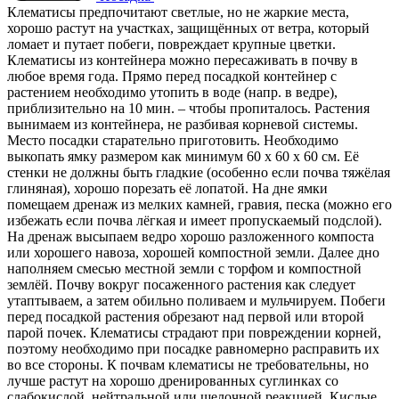
Клематисы предпочитают светлые, но не жаркие места,
хорошо растут на участках, защищённых от ветра, который
ломает и путает побеги, повреждает крупные цветки.
Клематисы из контейнера можно пересаживать в почву в
любое время года. Прямо перед посадкой контейнер с
растением необходимо утопить в воде (напр. в ведре),
приблизительно на 10 мин. – чтобы пропиталось. Растения
вынимаем из контейнера, не разбивая корневой системы.
Место посадки старательно приготовить. Необходимо
выкопать ямку размером как минимум 60 x 60 x 60 cм. Её
стенки не должны быть гладкие (особенно если почва тяжёлая
глиняная), хорошо порезать её лопатой. На дне ямки
помещаем дренаж из мелких камней, гравия, песка (можно его
избежать если почва лёгкая и имеет пропускаемый подслой).
На дренаж высыпаем ведро хорошо разложенного компоста
или хорошего навоза, хорошей компостной земли. Далее дно
наполняем смесью местной земли с торфом и компостной
землёй. Почву вокруг посаженного растения как следует
утаптываем, а затем обильно поливаем и мульчируем. Побеги
перед посадкой растения обрезают над первой или второй
парой почек. Клематисы страдают при повреждении корней,
поэтому необходимо при посадке равномерно расправить их
во все стороны. К почвам клематисы не требовательны, но
лучше растут на хорошо дренированных суглинках со
слабокислой, нейтральной или щелочной реакцией. Кислые