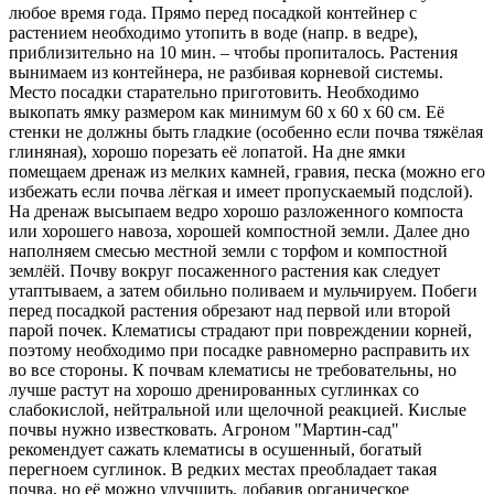
любое время года. Прямо перед посадкой контейнер с
растением необходимо утопить в воде (напр. в ведре),
приблизительно на 10 мин. – чтобы пропиталось. Растения
вынимаем из контейнера, не разбивая корневой системы.
Место посадки старательно приготовить. Необходимо
выкопать ямку размером как минимум 60 x 60 x 60 cм. Её
стенки не должны быть гладкие (особенно если почва тяжёлая
глиняная), хорошо порезать её лопатой. На дне ямки
помещаем дренаж из мелких камней, гравия, песка (можно его
избежать если почва лёгкая и имеет пропускаемый подслой).
На дренаж высыпаем ведро хорошо разложенного компоста
или хорошего навоза, хорошей компостной земли. Далее дно
наполняем смесью местной земли с торфом и компостной
землёй. Почву вокруг посаженного растения как следует
утаптываем, а затем обильно поливаем и мульчируем. Побеги
перед посадкой растения обрезают над первой или второй
парой почек. Клематисы страдают при повреждении корней,
поэтому необходимо при посадке равномерно расправить их
во все стороны. К почвам клематисы не требовательны, но
лучше растут на хорошо дренированных суглинках со
слабокислой, нейтральной или щелочной реакцией. Кислые
почвы нужно известковать. Агроном "Мартин-сад"
рекомендует сажать клематисы в осушенный, богатый
перегноем суглинок. В редких местах преобладает такая
почва, но её можно улучшить, добавив органическое