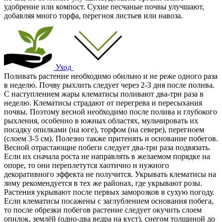
удобрение или компост. Сухие песчаные почвы улучшают,
добавляя много торфа, перегноя листьев или навоза.
Уход
Поливать растение необходимо обильно и не реже одного раза
в неделю. Почву рыхлить следует через 2-3 дня после полива.
С наступлением жары клематисы поливают два-три раза в
неделю. Клематисы страдают от перегрева и пересыхания
почвы. Поэтому весной необходимо после полива и глубокого
рыхления, особенно в южных областях, мульчировать их
посадку опилками (на юге), торфом (на севере), перегноем
(слоем 3-5 см). Полезно также притенять и основание побегов.
Весной отрастающие побеги следует два-три раза подвязать.
Если их сначала роста не направлять в желаемом порядке на
опоре, то они переплетутся хаотично и нужного
декоративного эффекта не получится. Укрывать клематисы на
зиму рекомендуется в тех же районах, где укрывают розы.
Растения укрывают после первых заморозков в сухую погоду.
Если клематисы посажены с заглублением основания побега,
то после обрезки побегов растение следует окучить слоем
опилок, землёй (одно-два ведра на куст), снегом толщиной до