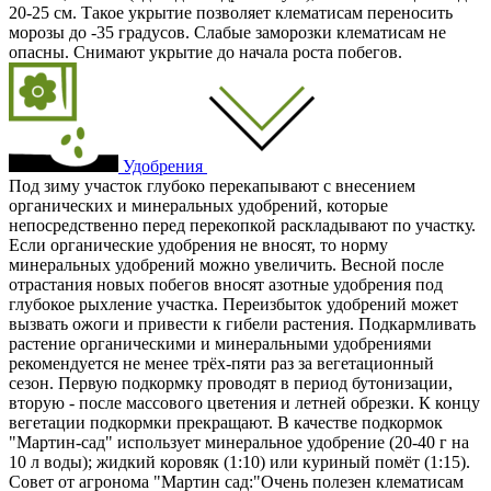
20-25 см. Такое укрытие позволяет клематисам переносить
морозы до -35 градусов. Слабые заморозки клематисам не
опасны. Снимают укрытие до начала роста побегов.
Удобрения
Под зиму участок глубоко перекапывают с внесением
органических и минеральных удобрений, которые
непосредственно перед перекопкой раскладывают по участку.
Если органические удобрения не вносят, то норму
минеральных удобрений можно увеличить. Весной после
отрастания новых побегов вносят азотные удобрения под
глубокое рыхление участка. Переизбыток удобрений может
вызвать ожоги и привести к гибели растения. Подкармливать
растение органическими и минеральными удобрениями
рекомендуется не менее трёх-пяти раз за вегетационный
сезон. Первую подкормку проводят в период бутонизации,
вторую - после массового цветения и летней обрезки. К концу
вегетации подкормки прекращают. В качестве подкормок
"Мартин-сад" использует минеральное удобрение (20-40 г на
10 л воды); жидкий коровяк (1:10) или куриный помёт (1:15).
Совет от агронома "Мартин сад:"Очень полезен клематисам