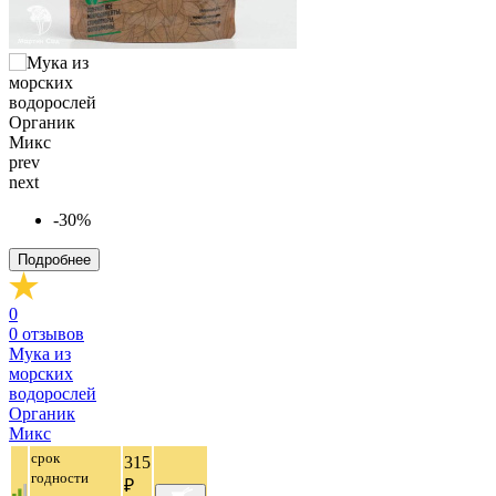
prev
next
-30%
Подробнее
0
0
отзывов
Мука из
морских
водорослей
Органик
Микс
срок
315
годности
₽