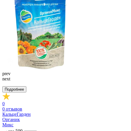
prev
next
Подробнее
0
0
отзывов
КальцеГарден
Органик
Микс
500