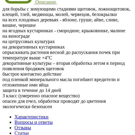
Описание
для борьбы с зимующими стадиями щитовок, ложнощитовок,
клещей, тлей, медяницы, молей, червецов, белокрылки
на всех плодовых деревьях - яблоне, груше, айве, сливе,
вишне, черешне
на ягодных кустарниках - смородине, крыжовнике, малине
на винограде
на цитрусовых культурах
на декоративных кустарниках
опрыскивать растения весной до распускания почек при
температуре выше +4°С
декоративные культуры – вторая обработка летом в период
появления бродяжек щитовок
быстрое контактно действие
под пленкой минерального масла погибают вредители и
отложенные ими яйца
защита в течение до 14 дней
3 класс (умеренно опасное вещество)
опасен для пчел, обработки проводят до цветения
экологически безопасен
Характеристики
Вопросы и ответы
Отзывы
Статьи