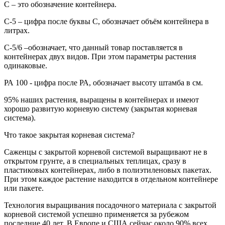
С
– это обозначение контейнера.
С-5
– цифра после буквы С, обозначает объём контейнера в
литрах.
С-5/6
–обозначает, что данный товар поставляется в
контейнерах двух видов. При этом параметры растения
одинаковые.
РА
100
- цифра после РА, обозначает высоту штамба в см.
95% наших растения, выращены в контейнерах и имеют
хорошо развитую корневую систему (закрытая корневая
система).
Что такое закрытая корневая система?
Саженцы с закрытой корневой системой выращивают не в
открытом грунте, а в специальных теплицах, сразу в
пластиковых контейнерах, либо в полиэтиленовых пакетах.
При этом каждое растение находится в отдельном контейнере
или пакете.
Технология выращивания посадочного материала с закрытой
корневой системой успешно применяется за рубежом
последние 40 лет. В Европе и США сейчас около 90% всех