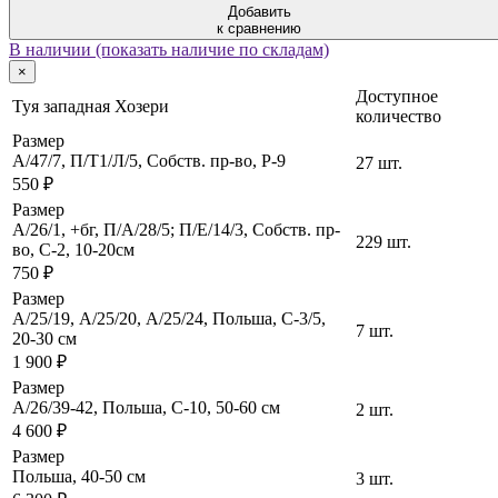
Добавить
к сравнению
В наличии (показать наличие по складам)
×
Доступное
Туя западная Хозери
количество
Размер
А/47/7, П/Т1/Л/5, Собств. пр-во, P-9
27 шт.
550 ₽
Размер
A/26/1, +бг, П/А/28/5; П/Е/14/3, Собств. пр-
229 шт.
во, C-2, 10-20см
750 ₽
Размер
A/25/19, А/25/20, А/25/24, Польша, C-3/5,
7 шт.
20-30 см
1 900 ₽
Размер
A/26/39-42, Польша, C-10, 50-60 см
2 шт.
4 600 ₽
Размер
Польша, 40-50 cм
3 шт.