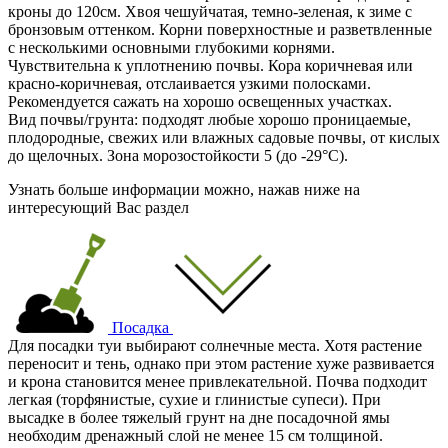
кроны до 120см. Хвоя чешуйчатая, темно-зеленая, к зиме с
бронзовым оттенком. Корни поверхностные и разветвленные
с несколькими основными глубокими корнями.
Чувствительна к уплотнению почвы. Кора коричневая или
красно-коричневая, отслаивается узкими полосками.
Рекомендуется сажать на хорошо освещенных участках.
Вид почвы/грунта: подходят любые хорошо проницаемые,
плодородные, свежих или влажных садовые почвы, от кислых
до щелочных. Зона морозостойкости 5 (до -29°С).
Узнать больше информации можно, нажав ниже на
интересующий Вас раздел
Посадка
Для посадки туи выбирают солнечные места. Хотя растение
переносит и тень, однако при этом растение хуже развивается
и крона становится менее привлекательной. Почва подходит
легкая (торфянистые, сухие и глинистые супеси). При
высадке в более тяжелый грунт на дне посадочной ямы
необходим дренажный слой не менее 15 см толщиной.