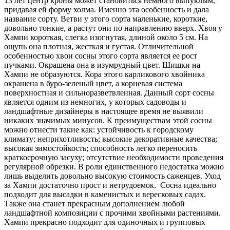
13 лет центр кроны может становиться немного выпуклым,
придавая ей форму холма. Именно эта особенность и дала
название сорту. Ветви у этого сорта маленькие, короткие,
довольно тонкие, а растут они по направлению вверх. Хвоя у
Хампи короткая, слегка изогнутая, длиной около 5 см. На
ощупь она плотная, жесткая и густая. Отличительной
особенностью хвои сосны этого сорта является ее рост
пучками. Окрашена она в изумрудный цвет. Шишки на
Хампи не образуются. Кора этого карликового хвойника
окрашена в буро-зеленый цвет, а корневая система
поверхностная и сильноразветвленная. Данный сорт сосны
является одним из немногих, у которых садоводы и
ландшафтные дизайнеры в настоящее время не выявили
никаких значимых минусов. К преимуществам этой сосны
можно отнести такие как: устойчивость к городскому
климату; неприхотливость; высокие декоративные качества;
высокая зимостойкость; способность легко переносить
краткосрочную засуху; отсутствие необходимости проведения
регулярной обрезки. В роли единственного недостатка можно
лишь выделить довольно высокую стоимость саженцев. Уход
за Хампи достаточно прост и нетрудоемок. Сосна идеально
подходит для высадки в каменистых и вересковых садах.
Также она станет прекрасным дополнением любой
ландшафтной композиции с прочими хвойными растениями.
Хампи прекрасно подходит для одиночных и групповых