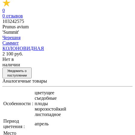
0
0
отзывов
103242575
Prunus avium
'Summit'
Черешня
Саммит
КОЛОНОВИДНАЯ
2 100 руб.
Нет в
наличии
Уведомить о
поступлении
Аналогичные товары
цветущее
съедобные
Особенности :
плоды
морозостойкий
листопадное
Период
апрель
цветения :
Место