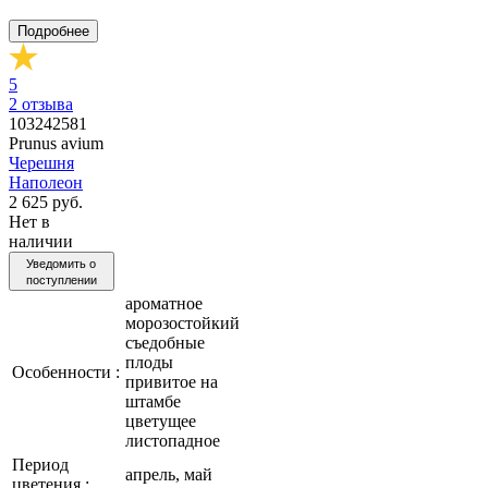
Подробнее
5
2
отзыва
103242581
Prunus avium
Черешня
Наполеон
2 625 руб.
Нет в
наличии
Уведомить о
поступлении
ароматное
морозостойкий
съедобные
плоды
Особенности :
привитое на
штамбе
цветущее
листопадное
Период
апрель, май
цветения :