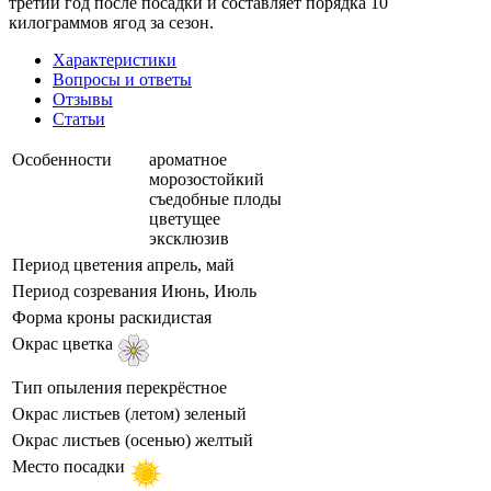
третий год после посадки и составляет порядка 10
килограммов ягод за сезон.
Характеристики
Вопросы и ответы
Отзывы
Статьи
Особенности
ароматное
морозостойкий
съедобные плоды
цветущее
эксклюзив
Период цветения
апрель, май
Период созревания
Июнь, Июль
Форма кроны
раскидистая
Окрас цветка
Тип опыления
перекрёстное
Окрас листьев (летом)
зеленый
Окрас листьев (осенью)
желтый
Место посадки