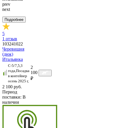
prev
next
Подробнее
5
1
отзыв
103241022
Черевишня
(дюк)
Итальянка
C-5/7,5,3
2
года,Посадка
100
в контейнер
₽
осень 2025 г,
2 100 руб.
Период
поставки:
В
наличии