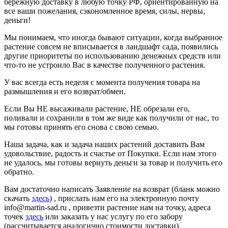
бережную доставку в любую точку РФ, ориентированную на
все ваши пожелания, сэкономленное время, силы, нервы,
деньги!
Мы понимаем, что иногда бывают ситуации, когда выбранное
растение совсем не вписывается в ландшафт сада, появились
другие приоритеты по использованию денежных средств или
что-то не устроило Вас в качестве полученного растения.
У вас всегда есть неделя с момента получения товара на
размышления и его возврат/обмен.
Если Вы НЕ высаживали растение, НЕ обрезали его,
поливали и сохранили в том же виде как получили от нас, то
мы готовы принять его снова с свою семью.
Наша задача, как и задача наших растений доставить Вам
удовольствие, радость и счастье от Покупки. Если нам этого
не удалось, мы готовы вернуть деньги за товар и получить его
обратно.
Вам достаточно написать Заявление на возврат (бланк можно
скачать
здесь
) , прислать нам его на электронную почту
info@martin-sad.ru , привезти растение нам на точку, адреса
точек
здесь
или заказать у нас услугу по его забору
(рассчитывается аналогично стоимости доставки).