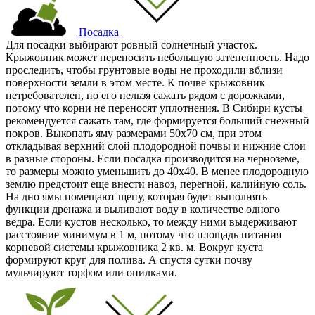
Посадка
Для посадки выбирают ровный солнечный участок.
Крыжовник может переносить небольшую затененность. Надо
проследить, чтобы грунтовые воды не проходили вблизи
поверхности земли в этом месте. К почве крыжовник
нетребователен, но его нельзя сажать рядом с дорожками,
потому что корни не переносят уплотнения. В Сибири кусты
рекомендуется сажать там, где формируется больший снежный
покров. Выкопать яму размерами 50х70 см, при этом
откладывая верхний слой плодородной почвы и нижние слои
в разные стороны. Если посадка производится на черноземе,
то размеры можно уменьшить до 40х40. В менее плодородную
землю предстоит еще внести навоз, перегной, калийную соль.
На дно ямы помещают щепу, которая будет выполнять
функции дренажа и выливают воду в количестве одного
ведра. Если кустов несколько, то между ними выдерживают
расстояние минимум в 1 м, потому что площадь питания
корневой системы крыжовника 2 кв. м. Вокруг куста
формируют круг для полива. А спустя сутки почву
мульчируют торфом или опилками.