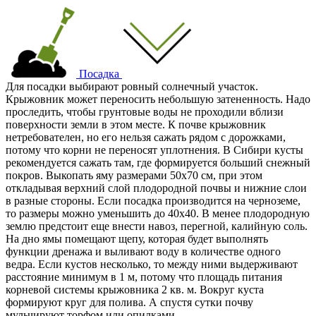
Посадка
Для посадки выбирают ровный солнечный участок.
Крыжовник может переносить небольшую затененность. Надо
проследить, чтобы грунтовые воды не проходили вблизи
поверхности земли в этом месте. К почве крыжовник
нетребователен, но его нельзя сажать рядом с дорожками,
потому что корни не переносят уплотнения. В Сибири кусты
рекомендуется сажать там, где формируется больший снежный
покров. Выкопать яму размерами 50х70 см, при этом
откладывая верхний слой плодородной почвы и нижние слои
в разные стороны. Если посадка производится на черноземе,
то размеры можно уменьшить до 40х40. В менее плодородную
землю предстоит еще внести навоз, перегной, калийную соль.
На дно ямы помещают щепу, которая будет выполнять
функции дренажа и выливают воду в количестве одного
ведра. Если кустов несколько, то между ними выдерживают
расстояние минимум в 1 м, потому что площадь питания
корневой системы крыжовника 2 кв. м. Вокруг куста
формируют круг для полива. А спустя сутки почву
мульчируют торфом или опилками.