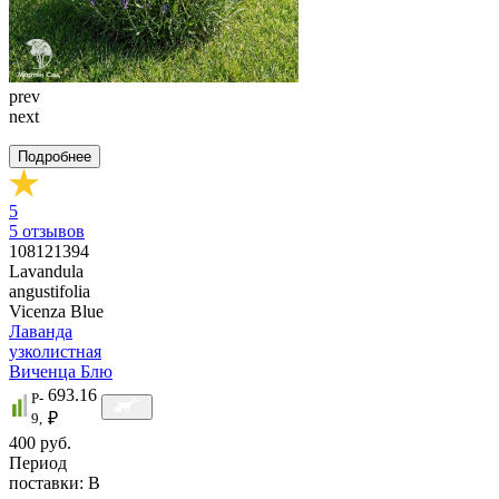
prev
next
Подробнее
5
5
отзывов
108121394
Lavandula
angustifolia
Vicenza Blue
Лаванда
узколистная
Виченца Блю
693.16
P-
₽
9,
400 руб.
Период
поставки:
В