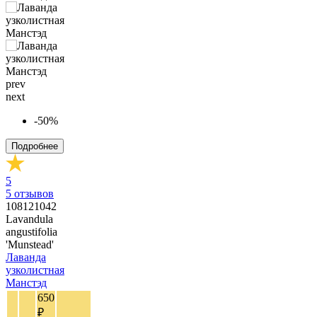
prev
next
-50%
Подробнее
5
5
отзывов
108121042
Lavandula
angustifolia
'Munstead'
Лаванда
узколистная
Манстэд
650
₽