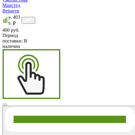
Манстед
Вераети
403
P-
₽
9,
400 руб.
Период
поставки:
В
наличии