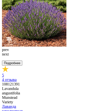
prev
next
Подробнее
5
4
отзыва
108121391
Lavandula
angustifolia
Munstead
Variety
Лаванда
узколистная