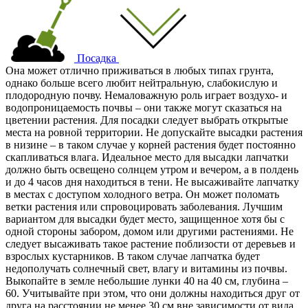
Посадка
Она может отлично приживаться в любых типах грунта,
однако больше всего любит нейтральную, слабокислую и
плодородную почву. Немаловажную роль играет воздухо- и
водопроницаемость почвы – они также могут сказаться на
цветении растения. Для посадки следует выбрать открытые
места на ровной территории. Не допускайте высадки растения
в низине – в таком случае у корней растения будет постоянно
скапливаться влага. Идеальное место для высадки лапчатки
должно быть освещено солнцем утром и вечером, а в полдень
и до 4 часов дня находиться в тени. Не высаживайте лапчатку
в местах с доступом холодного ветра. Он может поломать
ветки растения или спровоцировать заболевания. Лучшим
вариантом для высадки будет место, защищенное хотя бы с
одной стороны забором, домом или другими растениями. Не
следует высаживать такое растение поблизости от деревьев и
взрослых кустарников. В таком случае лапчатка будет
недополучать солнечный свет, влагу и витамины из почвы.
Выкопайте в земле небольшие лунки 40 на 40 см, глубина –
60. Учитывайте при этом, что они должны находиться друг от
друга на расстоянии не менее 30 см вне зависимости от вида