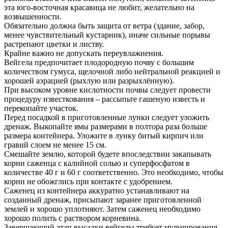
эта юго-восточная красавица не любит, желательно на
возвышенности.
Обязательно должна быть защита от ветра (здание, забор,
менее чувствительный кустарник), иначе сильные порывы
растрепают цветки и листву.
Крайне важно не допускать переувлажнения.
Вейгела предпочитает плодородную почву с большим
количеством гумуса, щелочной либо нейтральной реакцией и
хорошей аэрацией (рыхлую или разрыхлённую).
При высоком уровне кислотности почвы следует провести
процедуру известкования – рассыпьте гашеную известь и
перекопайте участок.
Перед посадкой в приготовленные лунки следует уложить
дренаж. Выкопайте ямы размерами в полтора раза больше
размера контейнера. Уложите в лунку битый кирпич или
гравий слоем не менее 15 см.
Смешайте землю, которой будете впоследствии закапывать
корни саженца с калийной солью и суперфосфатом в
количестве 40 г и 60 г соответственно. Это необходимо, чтобы
корни не обожглись при контакте с удобрением.
Саженец из контейнера аккуратно устанавливают на
созданный дренаж, присыпают заранее приготовленной
землей и хорошо уплотняют. Затем саженец необходимо
хорошо полить с раствором корневина.
Завершающий этап высадки вейгелы требует мульчирования