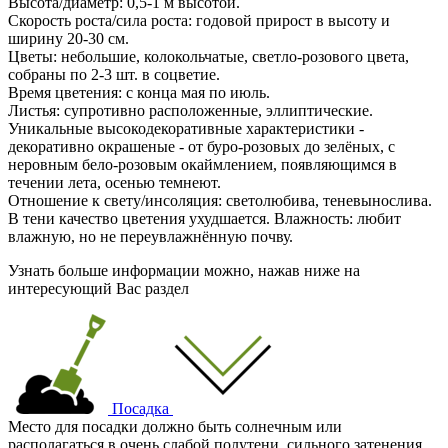
Высота/диаметр: 0,5-1 м высотой.
Скорость роста/сила роста: годовой прирост в высоту и
ширину 20-30 см.
Цветы: небольшие, колокольчатые, светло-розового цвета,
собраны по 2-3 шт. в соцветие.
Время цветения: с конца мая по июль.
Листья: супротивно расположенные, эллиптические.
Уникальные высокодекоративные характеристики -
декоративно окрашеные - от буро-розовых до зелёных, с
неровным бело-розовым окаймлением, появляющимся в
течении лета, осенью темнеют.
Отношение к свету/инсоляция: светолюбива, теневынослива.
В тени качество цветения ухудшается. Влажность: любит
влажную, но не переувлажнённую почву.
Узнать больше информации можно, нажав ниже на
интересующий Вас раздел
Посадка
Место для посадки должно быть солнечным или
располагаться в очень слабой полутени, сильного затенения