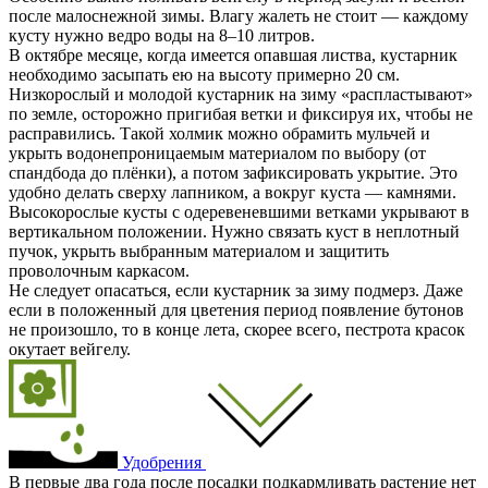
после малоснежной зимы. Влагу жалеть не стоит — каждому
кусту нужно ведро воды на 8–10 литров.
В октябре месяце, когда имеется опавшая листва, кустарник
необходимо засыпать ею на высоту примерно 20 см.
Низкорослый и молодой кустарник на зиму «распластывают»
по земле, осторожно пригибая ветки и фиксируя их, чтобы не
расправились. Такой холмик можно обрамить мульчей и
укрыть водонепроницаемым материалом по выбору (от
спандбода до плёнки), а потом зафиксировать укрытие. Это
удобно делать сверху лапником, а вокруг куста — камнями.
Высокорослые кусты с одеревеневшими ветками укрывают в
вертикальном положении. Нужно связать куст в неплотный
пучок, укрыть выбранным материалом и защитить
проволочным каркасом.
Не следует опасаться, если кустарник за зиму подмерз. Даже
если в положенный для цветения период появление бутонов
не произошло, то в конце лета, скорее всего, пестрота красок
окутает вейгелу.
Удобрения
В первые два года после посадки подкармливать растение нет