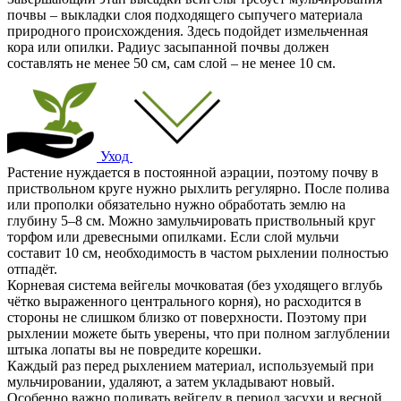
почвы – выкладки слоя подходящего сыпучего материала
природного происхождения. Здесь подойдет измельченная
кора или опилки. Радиус засыпанной почвы должен
составлять не менее 50 см, сам слой – не менее 10 см.
Уход
Растение нуждается в постоянной аэрации, поэтому почву в
приствольном круге нужно рыхлить регулярно. После полива
или прополки обязательно нужно обработать землю на
глубину 5–8 см. Можно замульчировать приствольный круг
торфом или древесными опилками. Если слой мульчи
составит 10 см, необходимость в частом рыхлении полностью
отпадёт.
Корневая система вейгелы мочковатая (без уходящего вглубь
чётко выраженного центрального корня), но расходится в
стороны не слишком близко от поверхности. Поэтому при
рыхлении можете быть уверены, что при полном заглублении
штыка лопаты вы не повредите корешки.
Каждый раз перед рыхлением материал, используемый при
мульчировании, удаляют, а затем укладывают новый.
Особенно важно поливать вейгелу в период засухи и весной