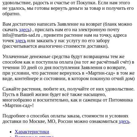
удовольствие, радость и счастье от Покупки. Если нам этого
не удалось, мы готовы вернуть деньги за товар и получить его
обратно.
Вам достаточно написать Заявление на возврат (бланк можно
скачать
здесь
) , прислать нам его на электронную почту
info@martin-sad.ru , привезти растение нам на точку, адреса
точек
здесь
или заказать у нас услугу по его забору
(рассчитывается аналогично стоимости доставки).
Уплаченные денежные средства будут возвращены тем же
способом как и поступила оплата (на тот же расчётный счёт) в
течении 10 дней со дня поступления Заявления о возврате,
при условии, что растение вернулось в «Мартин-сад» в том же
виде, контейнере и состоянии, в котором покинуло отчий дом)
Сажайте растения, любите их, получайте от них удовольствие.
Пусть в Вашей жизни будет всё также насыщено,
многообразно и восхитительно, как и саженцы от Питомника
«Мартин-сад»!
Подробнее о способах оплаты заказа, стоимости и условиях
доставки по Москве, МО, России можно ознакомиться
здесь
.
Характеристики