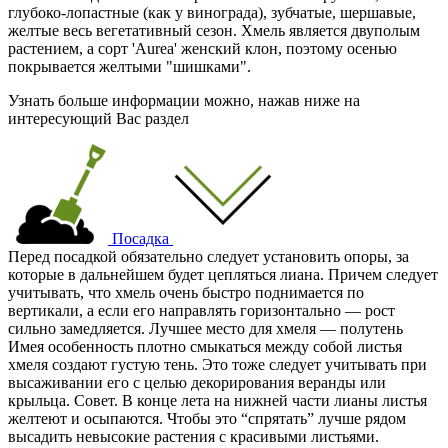
глубоко-лопастные (как у винограда), зубчатые, шершавые,
желтые весь вегетативный сезон. Хмель является двуполым
растением, а сорт 'Aurea' женский клон, поэтому осенью
покрывается желтыми "шишками".
Узнать больше информации можно, нажав ниже на
интересующий Вас раздел
Посадка
Перед посадкой обязательно следует установить опоры, за
которые в дальнейшем будет цепляться лиана. Причем следует
учитывать, что хмель очень быстро поднимается по
вертикали, а если его направлять горизонтально — рост
сильно замедляется. Лучшее место для хмеля — полутень
Имея особенность плотно смыкаться между собой листья
хмеля создают густую тень. Это тоже следует учитывать при
высаживании его с целью декорирования веранды или
крыльца. Совет. В конце лета на нижней части лианы листья
желтеют и осыпаются. Чтобы это “спрятать” лучше рядом
высадить невысокие растения с красивыми листьями.