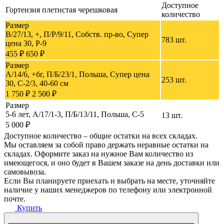
Доступное
Гортензия плетистая черешковая
количество
Размер
B/27/13, +, П/Р/9/11, Собств. пр-во, Супер
783 шт.
цена 30, P-9
455 ₽
650 ₽
Размер
A/14/6, +бг, П/Б/23/1, Польша, Супер цена
253 шт.
30, C-2/3, 40-60 cм
1 750 ₽
2 500 ₽
Размер
5-6 лет, A/17/1-3, П/Б/13/11, Польша, C-5
13 шт.
5 000 ₽
Доступное количество – общие остатки на всех складах.
Мы оставляем за собой право держать неравные остатки на
складах. Оформите заказ на нужное Вам количество из
имеющегося, и оно будет в Вашем заказе на день доставки или
самовывоза.
Если Вы планируете приехать и выбрать на месте, уточняйте
наличие у наших менеджеров по телефону или электронной
почте.
Купить