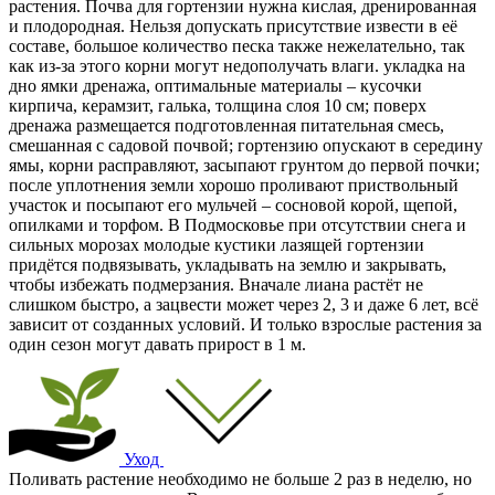
растения. Почва для гортензии нужна кислая, дренированная
и плодородная. Нельзя допускать присутствие извести в её
составе, большое количество песка также нежелательно, так
как из-за этого корни могут недополучать влаги. укладка на
дно ямки дренажа, оптимальные материалы – кусочки
кирпича, керамзит, галька, толщина слоя 10 см; поверх
дренажа размещается подготовленная питательная смесь,
смешанная с садовой почвой; гортензию опускают в середину
ямы, корни расправляют, засыпают грунтом до первой почки;
после уплотнения земли хорошо проливают приствольный
участок и посыпают его мульчей – сосновой корой, щепой,
опилками и торфом. В Подмосковье при отсутствии снега и
сильных морозах молодые кустики лазящей гортензии
придётся подвязывать, укладывать на землю и закрывать,
чтобы избежать подмерзания. Вначале лиана растёт не
слишком быстро, а зацвести может через 2, 3 и даже 6 лет, всё
зависит от созданных условий. И только взрослые растения за
один сезон могут давать прирост в 1 м.
Уход
Поливать растение необходимо не больше 2 раз в неделю, но