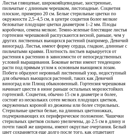
Листья глянцевые, широкояйцевидные, заостренные,
пильчатые с длинным черешком, листопадные. Соцветия
плоские, примерно 20 см. Белые стерильные цветки по
окружности 2,5–4,5 см, в центре соцветия более мелкие
беловатые плодущие цветки диаметром 1–2 мм. Плоды
коробочки, семена мелкие. Темно-зеленые блестящие листья
гортензии черешковой распускаются весной, раньше, чем у
других лиственных вьющихся растений (например, Девичий
виноград). Листья, имеют форму сердца, гладкие, длинные с
пильчатыми краями. Плотность листьев варьируется от
растения к растению в зависимости от непосредственных
условий выращивания. Боковые ветви имеют тенденцию
расти под прямым углом к ​​основным вьющимся лозам.
Побеги образуют неровный лиственный узор, недоступный
для обычных вьющихся растений, таких как Девичий
виноград или Плющ обыкновенный. Гортензия черешковая
начинает цвести в июне раньше остальных морозостойких
гортензий. Соцветия, обычно 15 см в диаметре и более,
состоят из нескольких сотен мелких плодущих цветков,
окруженных короной из дюжины или более стерильных.
Стерильные цветки белые, на длинных цветоножках,
подчеркивающих их периферическое положение. Чашечки
стерильных цветков сильно увеличены, до 2.5 см в длину и
почти такой же ширины, имеют округлые очертания. Белый
цвет сохраняется еще долго после того, как отцветают