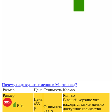
Почему
надо купить именно в
Мартин сад?
Размер
Цена
Стоимость
Кол-во
Размер
Кол-во
Цена
В вашей корзине уже
455
находится максимально
P-9,
Стоимость
доступное количество
₽
455 ₽