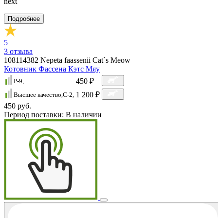
next
Подробнее
5
3
отзыва
108114382
Nepeta faassenii Cat`s Meow
Котовник Фассена Кэтс Мяу
450 ₽
P-9,
1 200 ₽
Высшее качество,C-2,
450 руб.
Период поставки:
В наличии