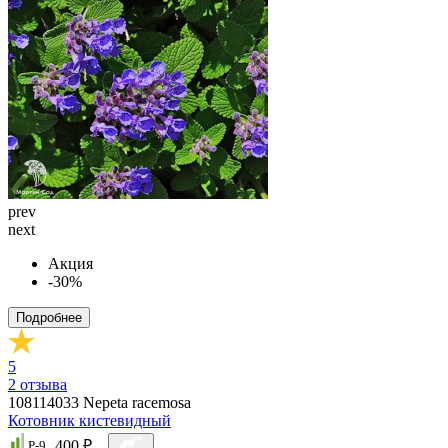
prev
next
Акция
-30%
Подробнее
5
2
отзыва
108114033
Nepeta racemosa
Котовник кистевидный
400 ₽
P-9,