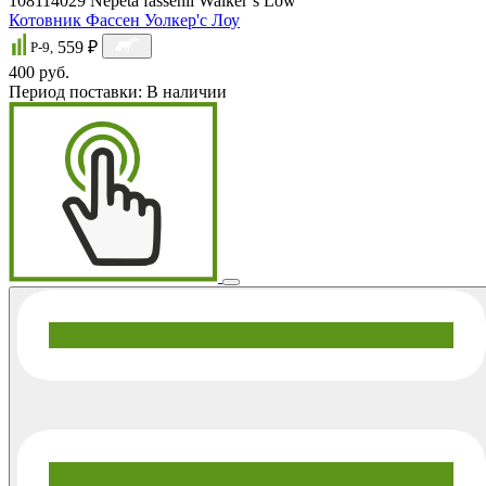
108114029
Nepeta fassenii Walker’s Low
Котовник Фассен Уолкер'c Лоу
559 ₽
P-9,
400 руб.
Период поставки:
В наличии