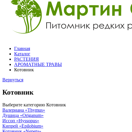
Главная
Каталог
РАСТЕНИЯ
АРОМАТНЫЕ ТРАВЫ
Котовник
Вернуться
Котовник
Выберите категорию
Котовник
Валериана
«Thymus»
Душица
«Origanum»
Иссоп
«Hyssopus»
Кипрей
«Epilobium»
Котовник
«Nepeta»