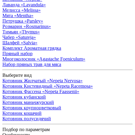
Лаванда
«Lavandula»
Мелисса
«Melissa»
Мята
«Mentha»
Петрушка
«Parsley»
Розмарин
«Rosmarinus»
Тимьян
«Thymus»
Чабер
«Satureja»
Шалфей
«Salvia»
Комплект Ароматная грядка
Пряный набор
Многоколосник
«Agastache Foeniculum»
Набор пряных трав для мяса
Выберите вид
Котовник Жилчатый
«Nepeta Nervosa»
Котовник Кистевидный
«Nepeta Racemosa»
Котовник Фассена
«Nepeta Faassenii»
Котовник кубанский
Котовник маньчжурский
Котовник крупноцветковый
Котовник кошачий
Котовник полусидячий
Подбор по параметрам
Особенности