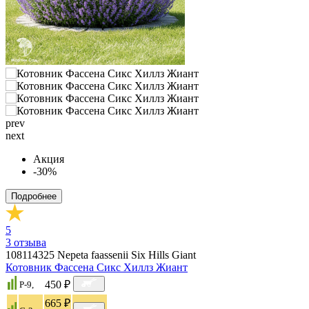
prev
next
Акция
-30%
Подробнее
5
3
отзыва
108114325
Nepeta faassenii Six Hills Giant
Котовник Фассена Сикс Хиллз Жиант
450 ₽
P-9,
665 ₽