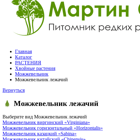
Главная
Каталог
РАСТЕНИЯ
Хвойные растения
Можжевельник
Можжевельник лежачий
Вернуться
Можжевельник лежачий
Выберите вид
Можжевельник лежачий
Можжевельник виргинский
«Virginiana»
Можжевельник горизонтальный
«Horizontalis»
Можжевельник казацкий
«Sabina»
Можжевельник китайский
«Chinensis»