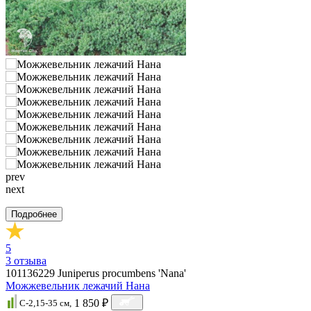
prev
next
Подробнее
5
3
отзыва
101136229
Juniperus procumbens 'Nana'
Можжевельник лежачий Нана
1 850 ₽
C-2,15-35 см,