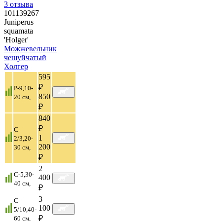
3
отзыва
101139267
Juniperus
squamata
'Holger'
Можжевельник
чешуйчатый
Холгер
595
₽
P-9,10-
850
20 cм,
₽
840
₽
C-
1
2/3,20-
200
30 см,
₽
2
C-5,30-
400
40 см,
₽
3
C-
100
5/10,40-
₽
60 см,