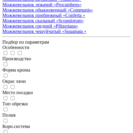
Можжевельник лежачий
«Procumbens»
Можжевельник обыкновенный
«Communis»
Можжевельник прибрежный
«Conferta »
Можжевельник скальный
«Scopulorum»
Можжевельник средний
«Pfitzeriana»
Можжевельник чешуйчатый
«Squamata »
Подбор по параметрам
Особенности
Производство
Форма кроны
Окрас хвои
Место посадки
Тип обрезки
Полив
Корн.система