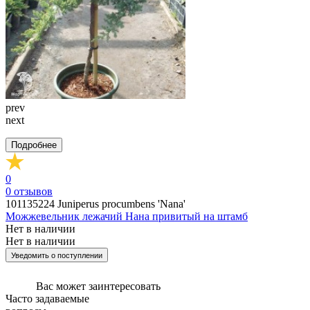
prev
next
Подробнее
0
0
отзывов
101135224
Juniperus procumbens 'Nana'
Можжевельник лежачий Нана привитый на штамб
Нет в наличии
Нет в наличии
Уведомить о поступлении
Вас может
заинтересовать
Часто задаваемые