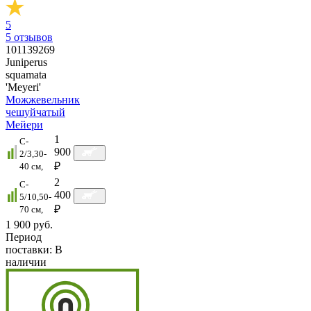
5
5
отзывов
101139269
Juniperus
squamata
'Meyeri'
Можжевельник
чешуйчатый
Мейери
1
C-
900
2/3,30-
₽
40 см,
2
C-
400
5/10,50-
₽
70 см,
1 900 руб.
Период
поставки:
В
наличии