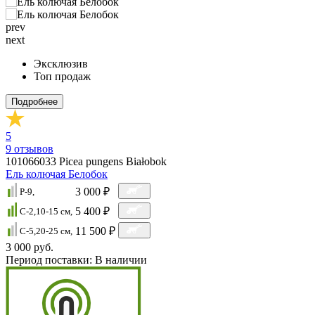
prev
next
Эксклюзив
Топ продаж
Подробнее
5
9
отзывов
101066033
Picea pungens Białobok
Ель колючая Белобок
3 000 ₽
P-9,
5 400 ₽
C-2,10-15 cм,
11 500 ₽
C-5,20-25 см,
3 000 руб.
Период поставки:
В наличии