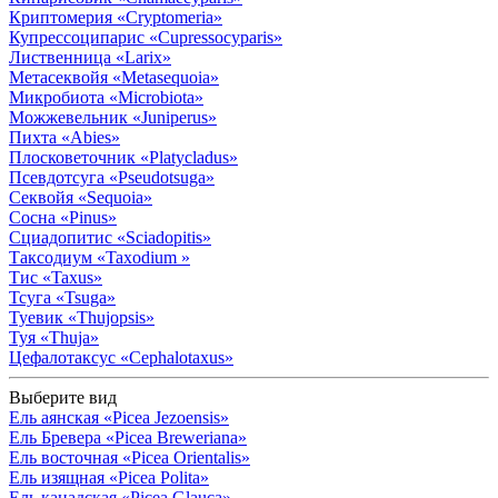
Криптомерия
«Cryptomeria»
Купрессоципарис
«Cupressocyparis»
Лиственница
«Larix»
Метасеквойя
«Metasequoia»
Микробиота
«Microbiota»
Можжевельник
«Juniperus»
Пихта
«Abies»
Плосковеточник
«Platycladus»
Псевдотсуга
«Pseudotsuga»
Секвойя
«Sequoia»
Сосна
«Pinus»
Сциадопитис
«Sciadopitis»
Таксодиум
«Taxodium »
Тис
«Taxus»
Тсуга
«Tsuga»
Туевик
«Thujopsis»
Туя
«Thuja»
Цефалотаксус
«Cephalotaxus»
Выберите вид
Ель аянская
«Picea Jezoensis»
Ель Бревера
«Picea Breweriana»
Ель восточная
«Picea Orientalis»
Ель изящная
«Picea Polita»
Ель канадская
«Picea Glauca»