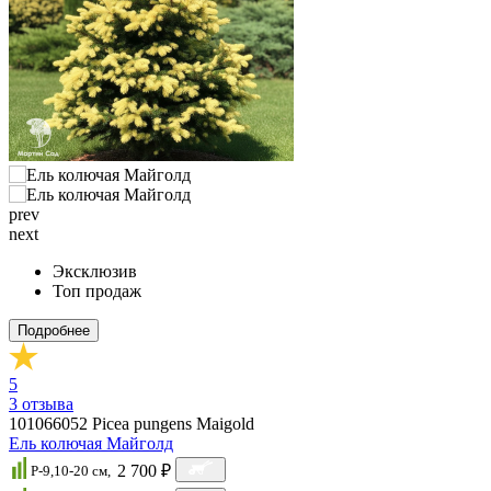
prev
next
Эксклюзив
Топ продаж
Подробнее
5
3
отзыва
101066052
Picea pungens Maigold
Ель колючая Майголд
2 700 ₽
P-9,10-20 cм,