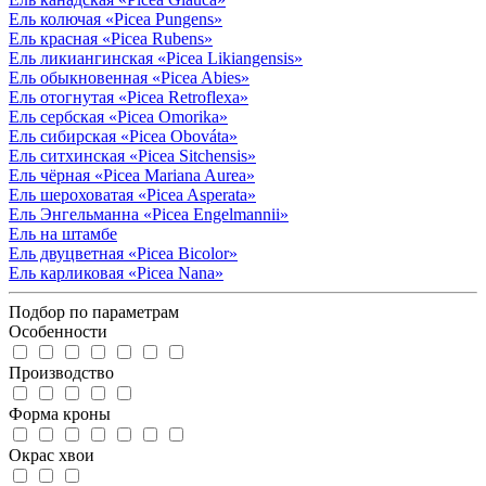
Ель колючая
«Picea Pungens»
Ель красная
«Picea Rubens»
Ель ликиангинская
«Picea Likiangensis»
Ель обыкновенная
«Picea Abies»
Ель отогнутая
«Picea Retroflexa»
Ель сербская
«Picea Omorika»
Ель сибирская
«Picea Obováta»
Ель ситхинская
«Picea Sitchensis»
Ель чёрная
«Picea Mariana Aurea»
Ель шероховатая
«Picea Asperata»
Ель Энгельманна
«Picea Engelmannii»
Ель на штамбе
Ель двуцветная
«Picea Bicolor»
Ель карликовая
«Picea Nana»
Подбор по параметрам
Особенности
Производство
Форма кроны
Окрас хвои