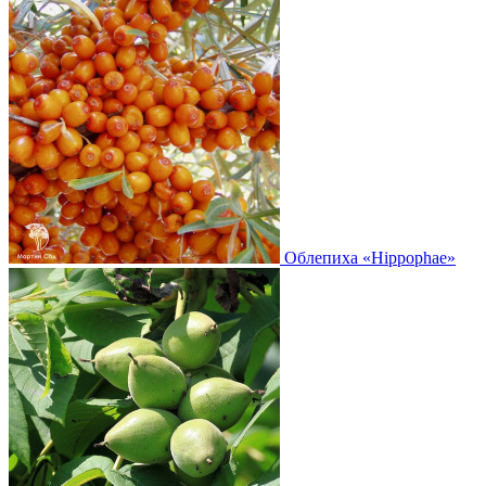
Облепиха
«Hippophae»