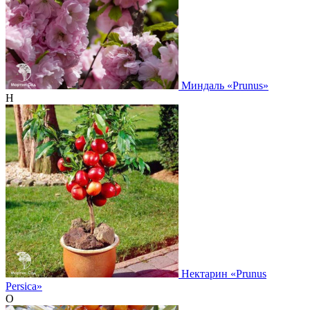
Миндаль
«Prunus»
Н
Нектарин
«Prunus
Persica»
О