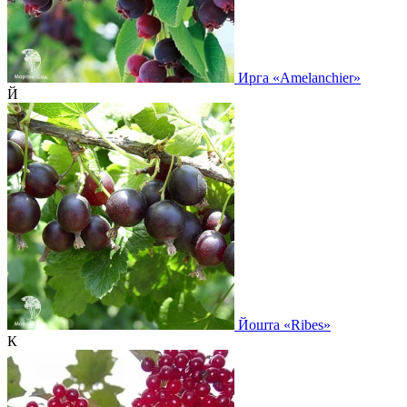
Ирга
«Amelanchier»
Й
Йошта
«Ribes»
К