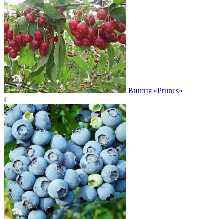
Вишня
«Prunus»
Г