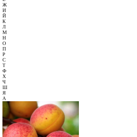
Ж
И
Й
К
Л
М
Н
О
П
Р
С
Т
Ф
Х
Ч
Ш
Я
А