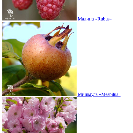
Малина
«Rubus»
Мишмула
«Mespilus»