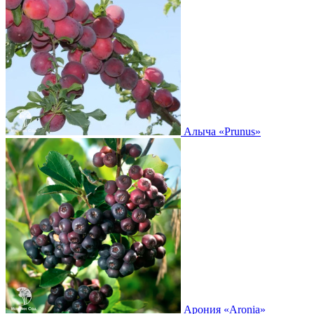
Алыча
«Prunus»
Арония
«Aronia»