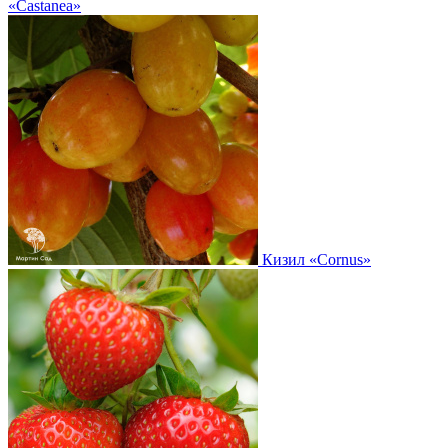
«Castanea»
Кизил
«Cornus»