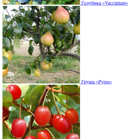
Голубика
«Vaccinium»
Груша
«Pyrus»