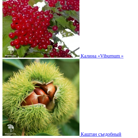
Калина
«Viburnum »
Каштан съедобный