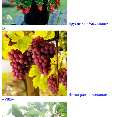
Брусника
«Vaccinium»
В
Виноград - плодовые
«Vitis»