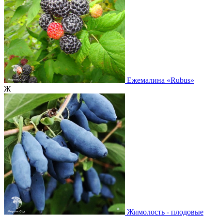
Ежемалина
«Rubus»
Ж
Жимолость - плодовые