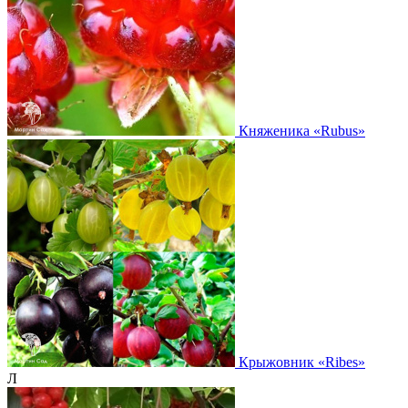
Княженика
«Rubus»
Крыжовник
«Ribes»
Л