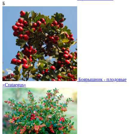
Б
Боярышник - плодовые
«Crataegus»