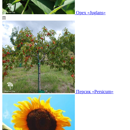
Орех
«Juglans»
П
Персик
«Persicum»