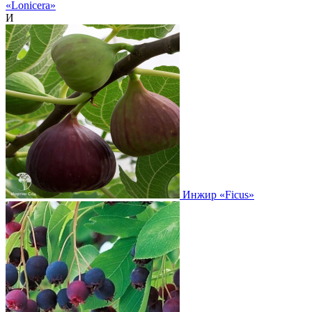
«Lonicera»
И
Инжир
«Ficus»