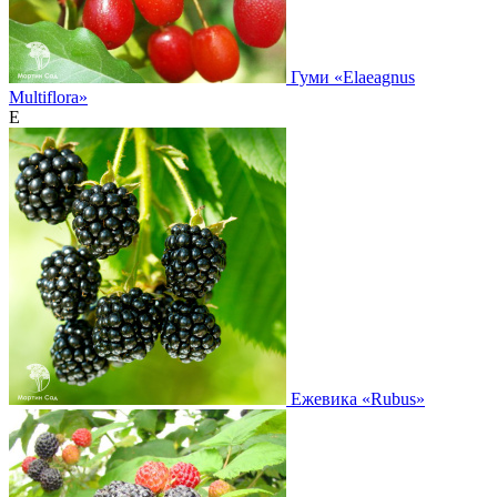
Гуми
«Elaeagnus
Multiflora»
Е
Ежевика
«Rubus»