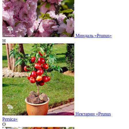
Миндаль
«Prunus»
Н
Нектарин
«Prunus
Persica»
О