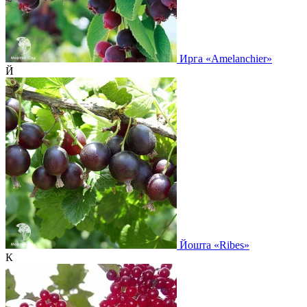
Ирга
«Amelanchier»
Й
Йошта
«Ribes»
К