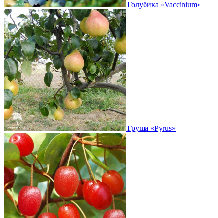
Голубика
«Vaccinium»
Груша
«Pyrus»