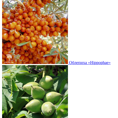
Облепиха
«Hippophae»