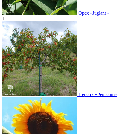
Орех
«Juglans»
П
Персик
«Persicum»