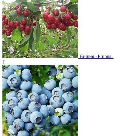
Вишня
«Prunus»
Г