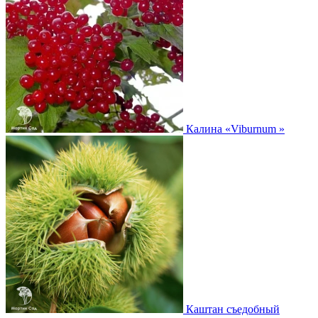
Калина
«Viburnum »
Каштан съедобный