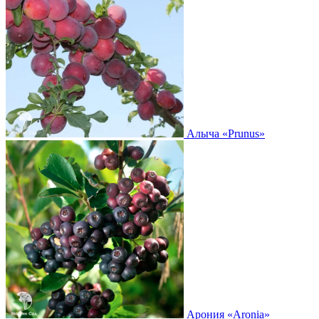
Алыча
«Prunus»
Арония
«Aronia»