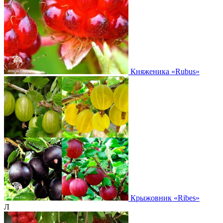
Княженика
«Rubus»
Крыжовник
«Ribes»
Л