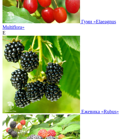
Гуми
«Elaeagnus
Multiflora»
Е
Ежевика
«Rubus»