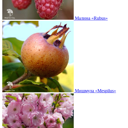
Малина
«Rubus»
Мишмула
«Mespilus»