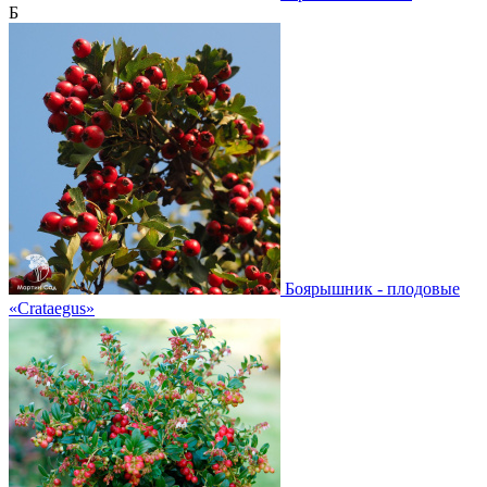
Б
Боярышник - плодовые
«Crataegus»