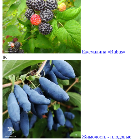
Ежемалина
«Rubus»
Ж
Жимолость - плодовые