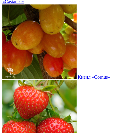
«Castanea»
Кизил
«Cornus»