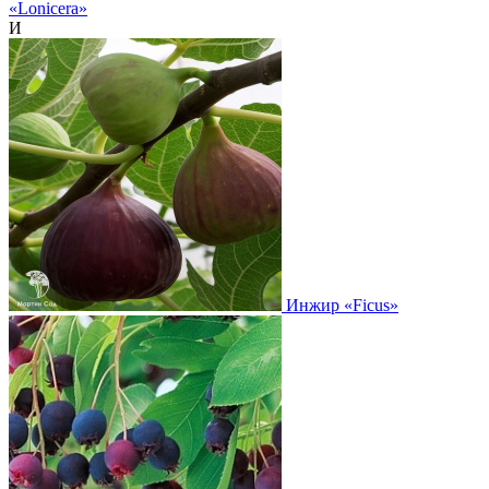
«Lonicera»
И
Инжир
«Ficus»