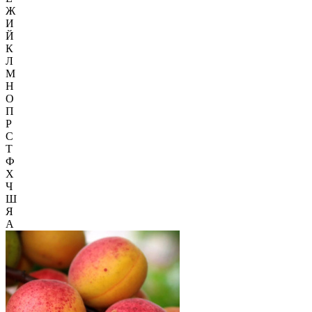
Ж
И
Й
К
Л
М
Н
О
П
Р
С
Т
Ф
Х
Ч
Ш
Я
А