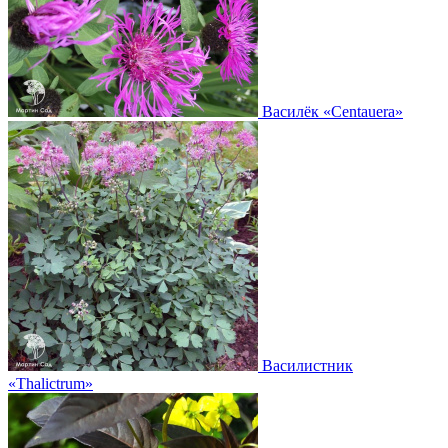
Василёк
«Centauera»
Василистник
«Thalictrum»