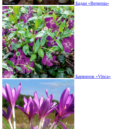
Бадан
«Bergenia»
Барвинок
«Vinca»