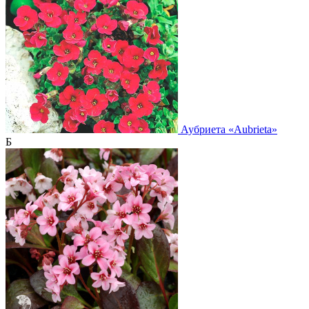
Аубриета
«Aubrieta»
Б