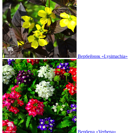
Вербейник
«Lysimachia»
Вербена
«Verbena»