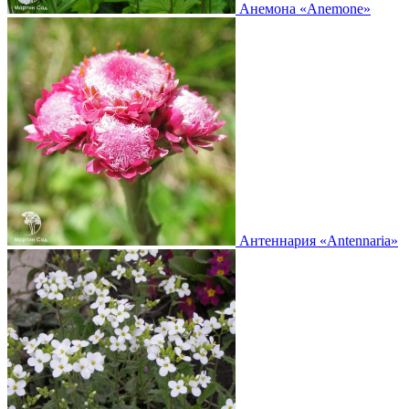
Анемона
«Anemone»
Антеннария
«Antennaria»