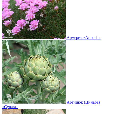
Армерия
«Armeria»
Артишок (Цинара)
«Cynara»