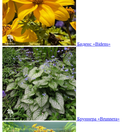
Биденс
«Bidens»
Бруннера
«Brunnera»