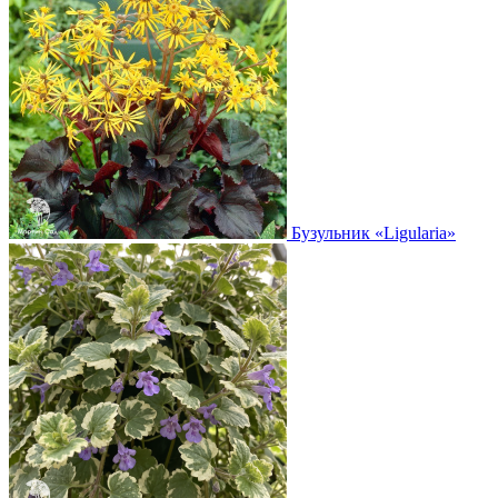
Бузульник
«Ligularia»