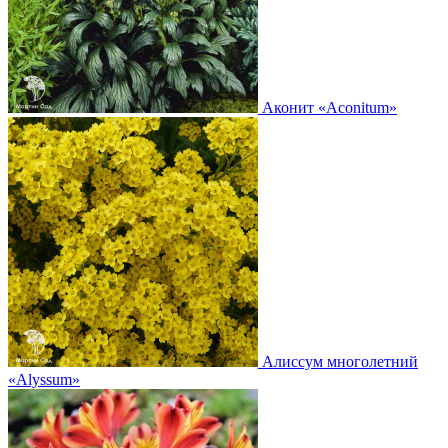
Аконит
«Aconitum»
Алиссум многолетний
«Alyssum»