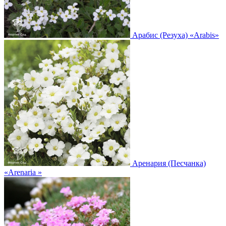
Арабис (Резуха)
«Arabis»
Аренария (Песчанка)
«Arenaria »