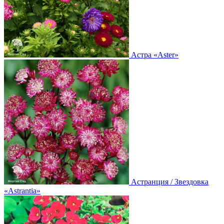
Астра
«Aster»
Астранция / Звездовка
«Astrantia»