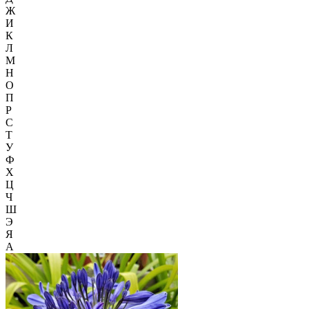
Ж
И
К
Л
М
Н
О
П
Р
С
Т
У
Ф
Х
Ц
Ч
Ш
Э
Я
А