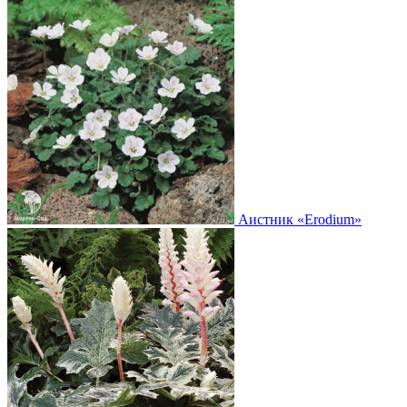
Аистник
«Erodium»