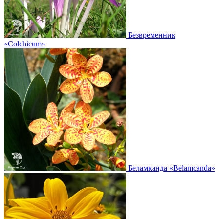
Безвременник
«Colchicum»
Беламканда
«Belamcanda»