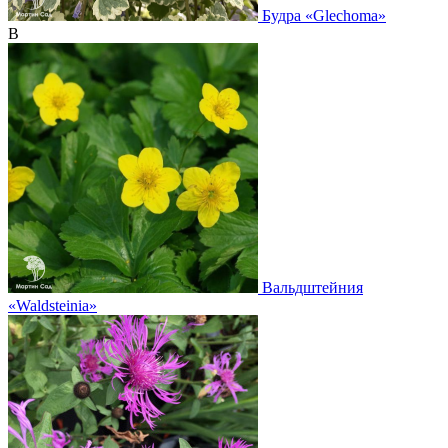
Будра
«Glechoma»
В
Вальдштейния
«Waldsteinia»