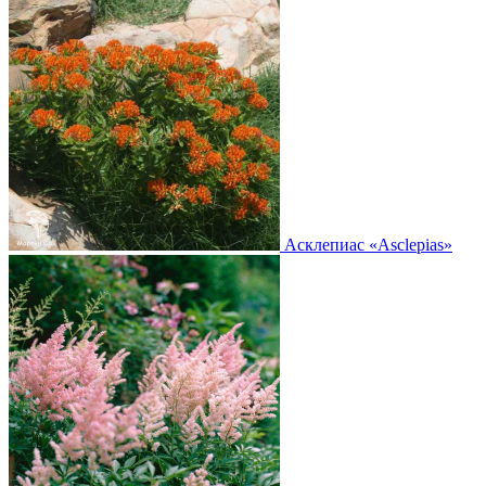
Асклепиас
«Asclepias»