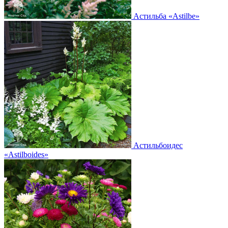
Астильба
«Astilbe»
Астильбоидес
«Astilboides»