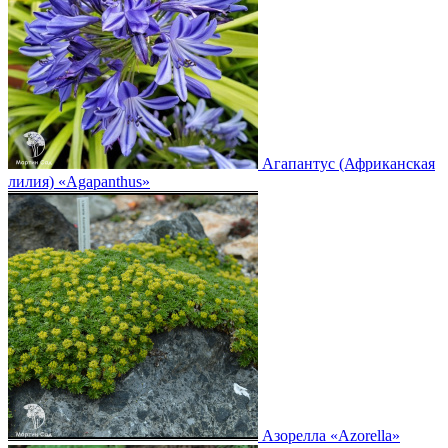
Агапантус (Африканская
лилия)
«Agapanthus»
Азорелла
«Azorella»