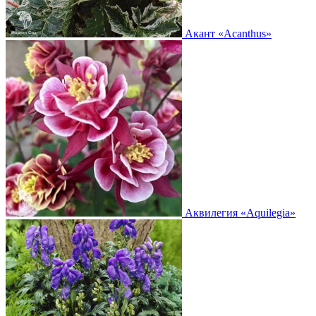
Акант
«Acanthus»
Аквилегия
«Aquilegia»