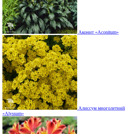
Аконит
«Aconitum»
Алиссум многолетний
«Alyssum»