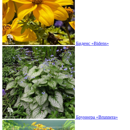
Биденс
«Bidens»
Бруннера
«Brunnera»