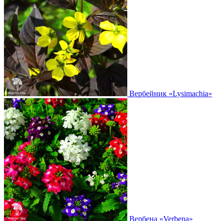
Вербейник
«Lysimachia»
Вербена
«Verbena»