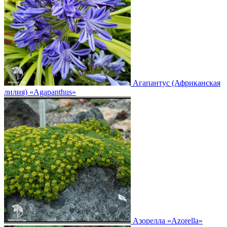
Агапантус (Африканская
лилия)
«Agapanthus»
Азорелла
«Azorella»