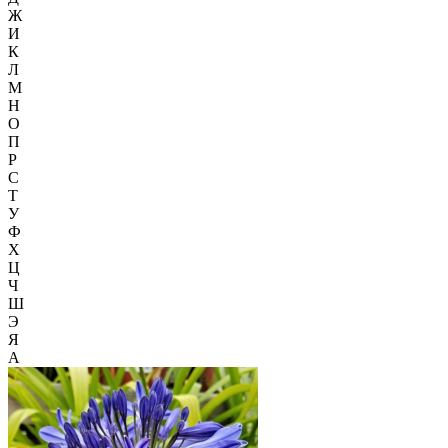
Ж
И
К
Л
М
Н
О
П
Р
С
Т
У
Ф
Х
Ц
Ч
Ш
Э
Я
А