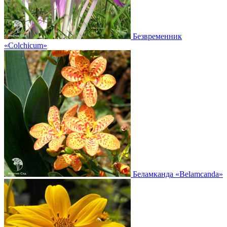
Безвременник
«Colchicum»
Беламканда
«Belamcanda»