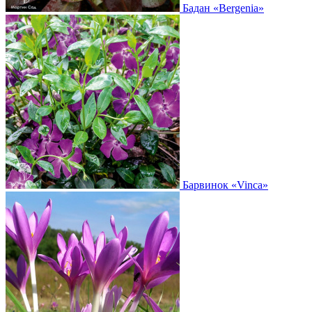
Бадан
«Bergenia»
Барвинок
«Vinca»