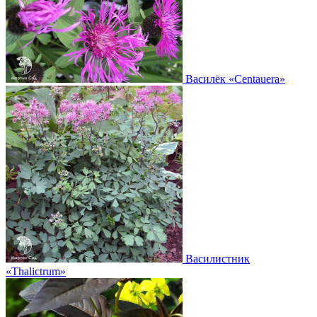
Василёк
«Centauera»
Василистник
«Thalictrum»