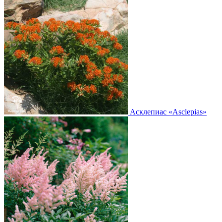
Асклепиас
«Asclepias»