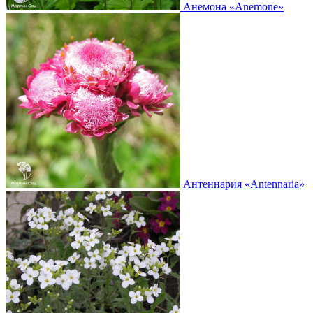
Анемона
«Anemone»
Антеннария
«Antennaria»