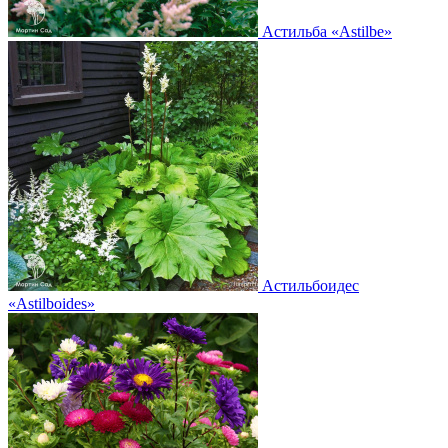
Астильба
«Astilbe»
Астильбоидес
«Astilboides»