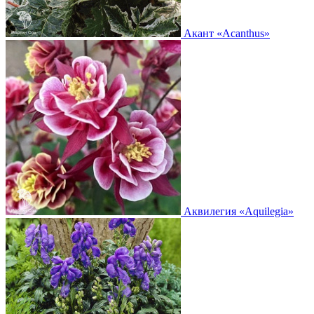
Акант
«Acanthus»
Аквилегия
«Aquilegia»