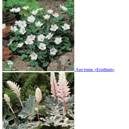
Аистник
«Erodium»