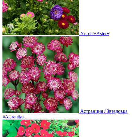
Астра
«Aster»
Астранция / Звездовка
«Astrantia»