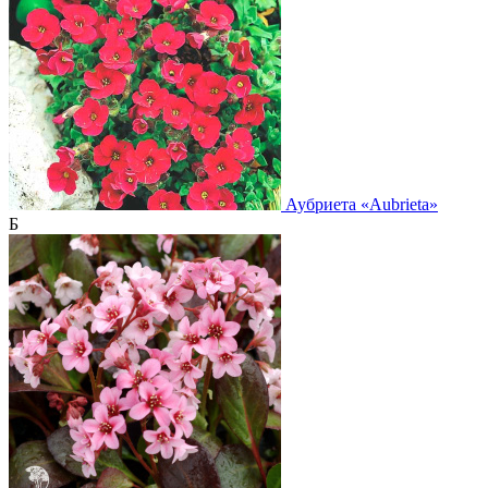
Аубриета
«Aubrieta»
Б