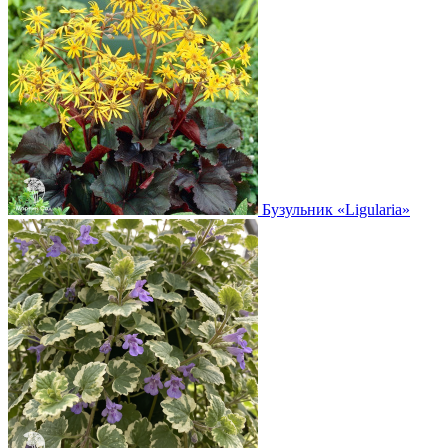
Бузульник
«Ligularia»