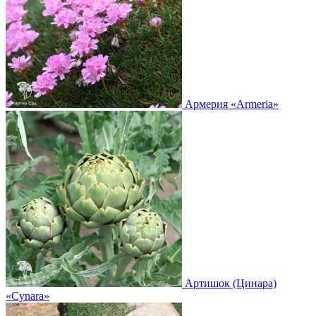
Армерия
«Armeria»
Артишок (Цинара)
«Cynara»