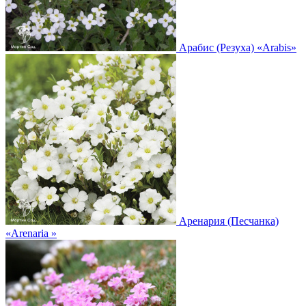
Арабис (Резуха)
«Arabis»
Аренария (Песчанка)
«Arenaria »