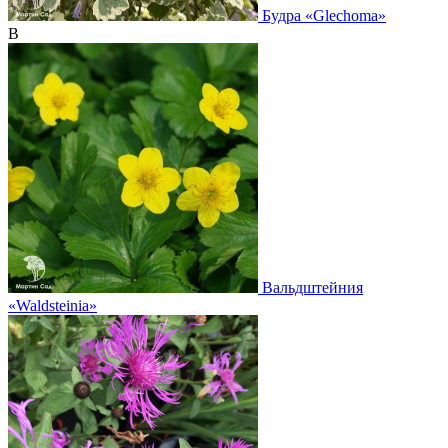
Будра
«Glechoma»
В
Вальдштейния
«Waldsteinia»