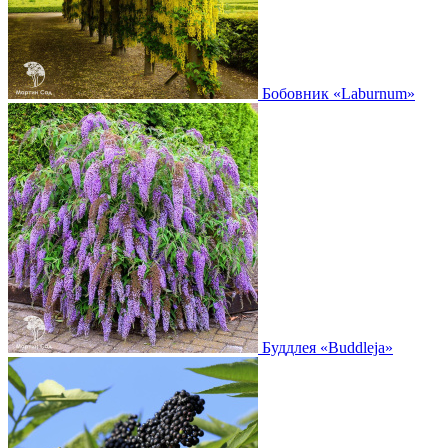
Бобовник
«Laburnum»
Буддлея
«Buddleja»