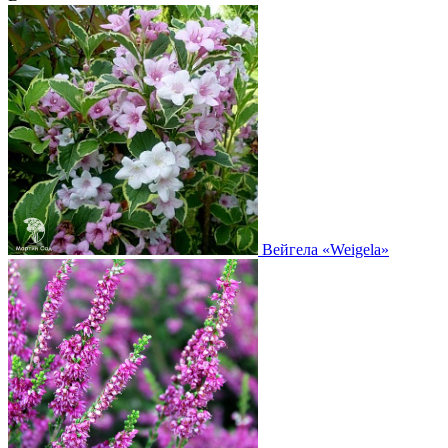
Вейгела
«Weigela»