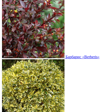
Барбарис
«Berberis»