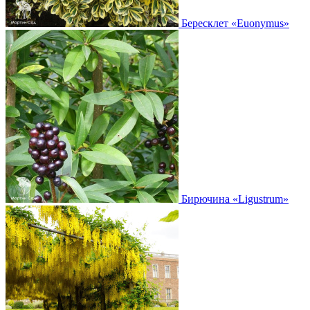
Бересклет
«Euonymus»
Бирючина
«Ligustrum»