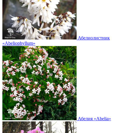
Абелиолистник
«Abeliophyllum»
Абелия
«Abelia»