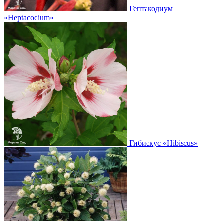
Гептакодиум
«Heptacodium»
Гибискус
«Hibiscus»