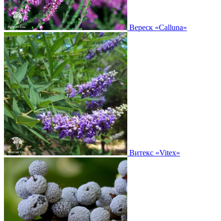
Вереск
«Calluna»
Витекс
«Vitex»