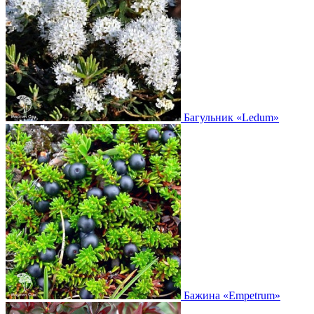
Багульник
«Ledum»
Бажина
«Empetrum»