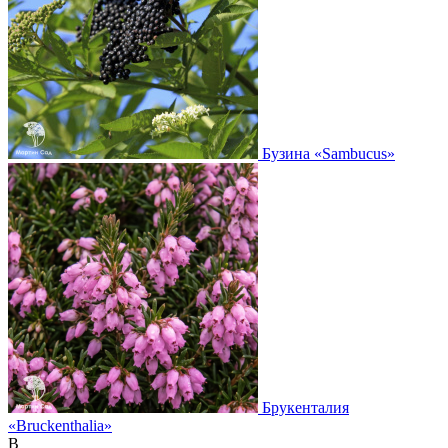
Бузина
«Sambucus»
Брукенталия
«Bruckenthalia»
В