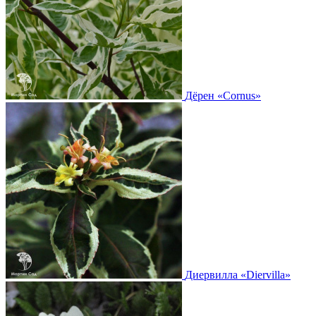
Дёрен
«Cornus»
Диервилла
«Diervilla»