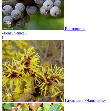
Восковница
«Pensylvanica»
Г
Гамамелис
«Hamamelis»