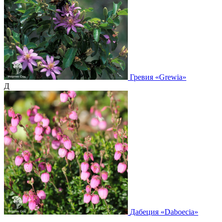
Гревия
«Grewia»
Д
Дабеция
«Daboecia»