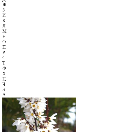
Ж
З
И
К
Л
М
Н
О
П
Р
С
Т
Ф
Х
Ц
Ч
Э
А