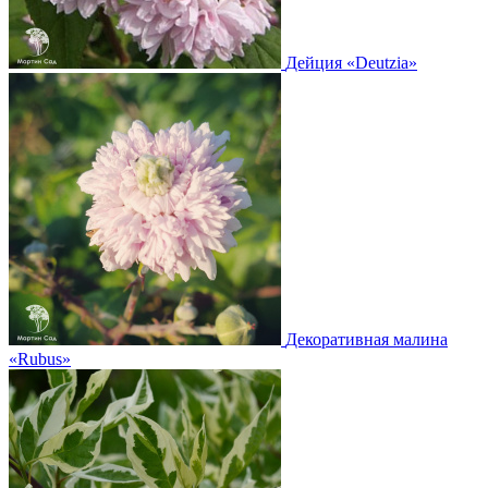
Дейция
«Deutzia»
Декоративная малина
«Rubus»