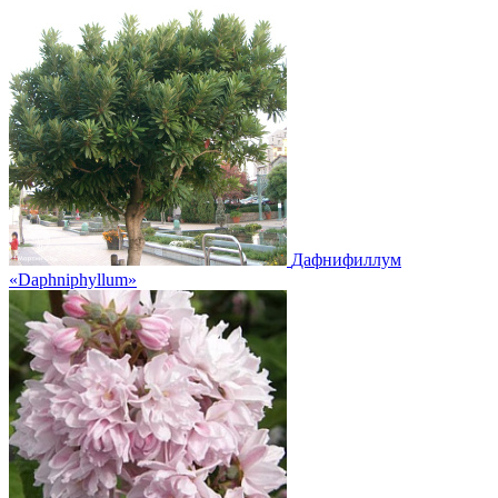
Дафнифиллум
«Daphniphyllum»