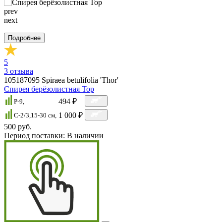
prev
next
Подробнее
5
3
отзыва
105187095
Spiraea betulifolia 'Thor'
Спирея берёзолистная Тор
494 ₽
P-9,
1 000 ₽
C-2/3,15-30 cм,
500 руб.
Период поставки:
В наличии