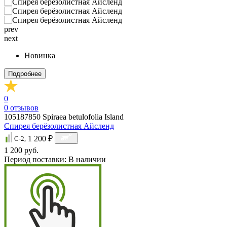
prev
next
Новинка
Подробнее
0
0
отзывов
105187850
Spiraea betulofolia Island
Спирея берёзолистная Айсленд
1 200 ₽
C-2,
1 200 руб.
Период поставки:
В наличии