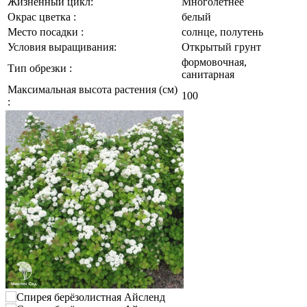
Жизненный цикл:
Многолетнее
Окрас цветка :
белый
Место посадки :
солнце, полутень
Условия выращивания:
Открытый грунт
формовочная,
Тип обрезки :
санитарная
Максимальная высота растения (см)
100
: