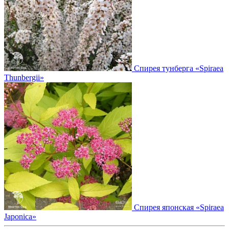
Спирея тунберга
«Spiraea
Thunbergii»
Спирея японская
«Spiraea
Japonica»