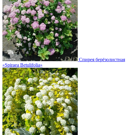
Спирея берёзолистная
«Spiraea Betulifolia»