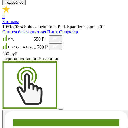
Подробнее
5
3
отзыва
105187094
Spiraea betulifolia Pink Sparkler 'Courispi01'
Спирея берёзолистная Пинк Спарклер
550 ₽
P-9,
1 700 ₽
C-2/3,20-40 см,
550 руб.
Период поставки:
В наличии