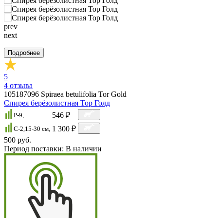
prev
next
Подробнее
5
4
отзыва
105187096
Spiraea betulifolia Tor Gold
Спирея берёзолистная Тор Голд
546 ₽
P-9,
1 300 ₽
C-2,15-30 см,
500 руб.
Период поставки:
В наличии