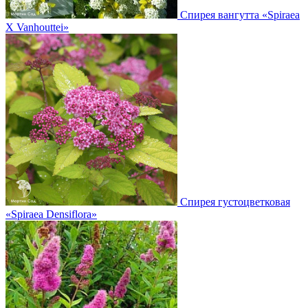
Спирея вангутта
«Spiraea
X Vanhouttei»
Спирея густоцветковая
«Spiraea Densiflora»