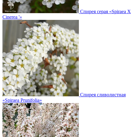
Спирея серая
«Spiraea X
Cinerea '»
Спирея сливолистная
«Spiraea Prunifolia»