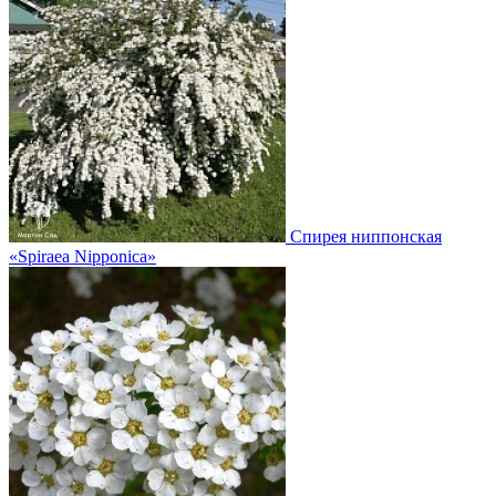
Спирея ниппонская
«Spiraea Nipponica»