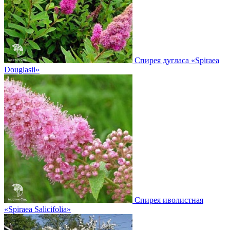
Спирея дугласа
«Spiraea
Douglasii»
Спирея иволистная
«Spiraea Salicifolia»