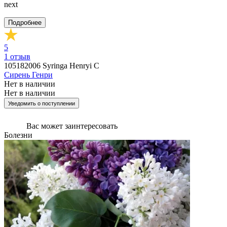
next
Подробнее
5
1
отзыв
105182006
Syringa Henryi С
Сирень Генри
Нет в наличии
Нет в наличии
Уведомить о поступлении
Вас может
заинтересовать
Болезни