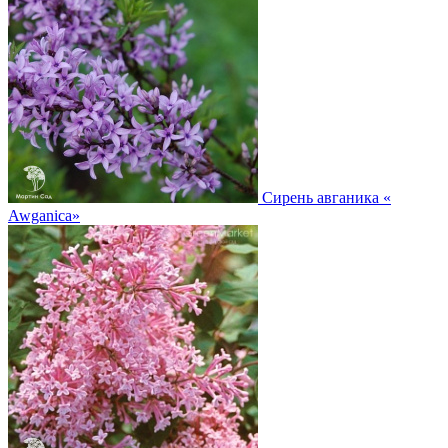
Сирень авганика
«
Awganica»