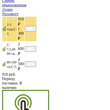
Сирень
обыкновенная
Эллен
Уиллмотт
910
₽
2-3
1
года,C-
300
2,
₽
2
C-
600
7,5,40-
₽
80 cм,
4
80-100
500
см,C-5,
₽
910 руб.
Период
поставки:
В
наличии