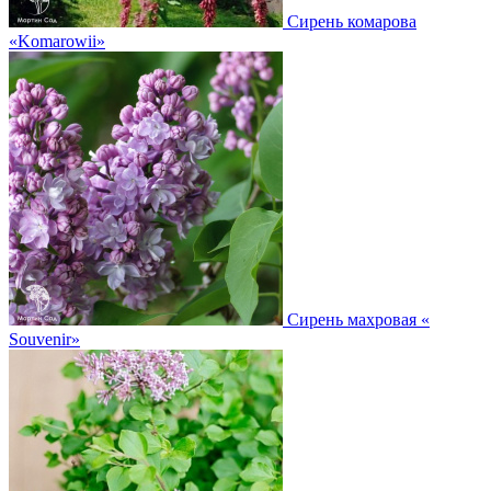
Сирень комарова
«Komarowii»
Сирень махровая
«
Souvenir»