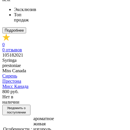
Эксклюзив
Топ
продаж
Подробнее
0
0
отзывов
105182021
Syringa
prestoniae
Miss Canada
Сирень
Престона
Мисс Канада
800 руб.
Нет в
наличии
Уведомить о
поступлении
ароматное
живая
Особенности :
изгородь