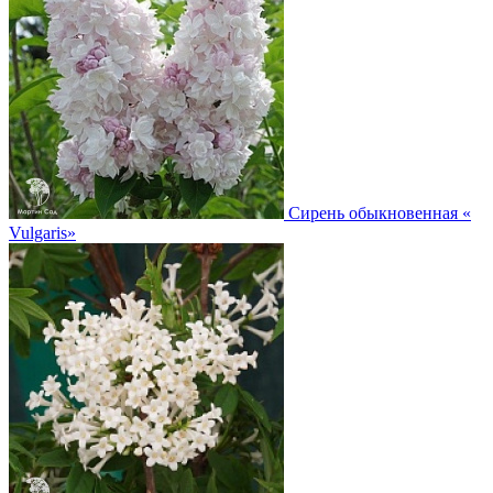
Сирень обыкновенная
«
Vulgaris»