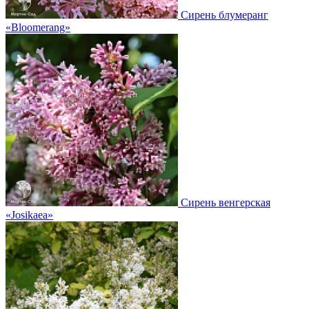
Сирень блумеранг
«Bloomerang»
Сирень венгерская
«Josikaea»