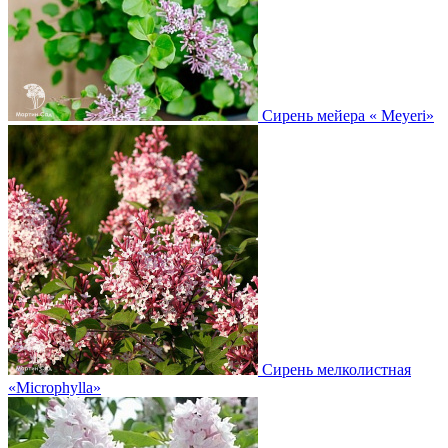
Сирень мейера
« Meyeri»
Сирень мелколистная
«Microphylla»