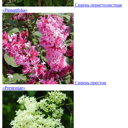
Сирень перистолистная
«Pinnatifolia»
Сирень престон
«Prestoniae»