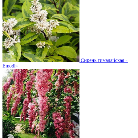
Сирень гималайская
«
Emodi»