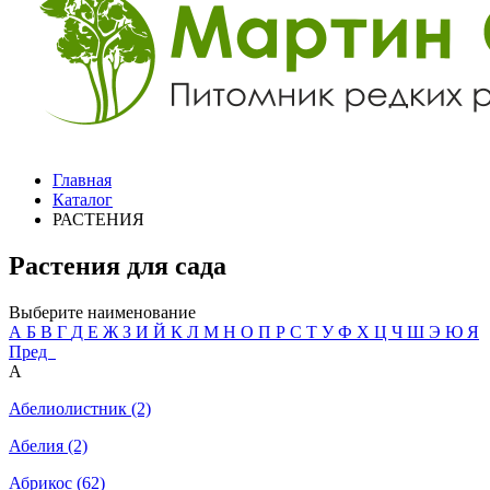
Главная
Каталог
РАСТЕНИЯ
Растения для сада
Выберите наименование
А
Б
В
Г
Д
Е
Ж
З
И
Й
К
Л
М
Н
О
П
Р
С
Т
У
Ф
Х
Ц
Ч
Ш
Э
Ю
Я
Пред
А
Абелиолистник (2)
Абелия (2)
Абрикос (62)