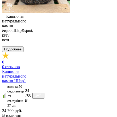
prev
next
Подробнее
0
0
отзывов
Кашпо из
натурального
камня "Шар"
высота 50
24
см,диаметр
700
29
₽
см,глубина
37 см,
24 700 руб.
В наличии