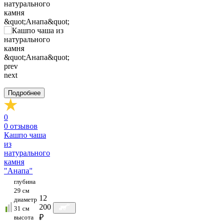
prev
next
Подробнее
0
0
отзывов
Кашпо чаша
из
натурального
камня
"Анапа"
глубина
29 см
12
диаметр
200
31 см
₽
высота