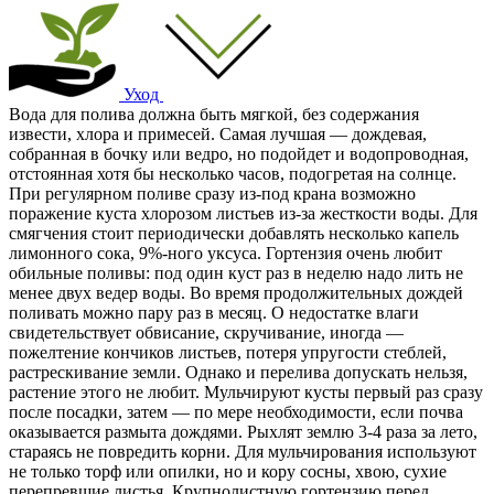
Уход
Вода для полива должна быть мягкой, без содержания
извести, хлора и примесей. Самая лучшая — дождевая,
собранная в бочку или ведро, но подойдет и водопроводная,
отстоянная хотя бы несколько часов, подогретая на солнце.
При регулярном поливе сразу из-под крана возможно
поражение куста хлорозом листьев из-за жесткости воды. Для
смягчения стоит периодически добавлять несколько капель
лимонного сока, 9%-ного уксуса. Гортензия очень любит
обильные поливы: под один куст раз в неделю надо лить не
менее двух ведер воды. Во время продолжительных дождей
поливать можно пару раз в месяц. О недостатке влаги
свидетельствует обвисание, скручивание, иногда —
пожелтение кончиков листьев, потеря упругости стеблей,
растрескивание земли. Однако и перелива допускать нельзя,
растение этого не любит. Мульчируют кусты первый раз сразу
после посадки, затем — по мере необходимости, если почва
оказывается размыта дождями. Рыхлят землю 3-4 раза за лето,
стараясь не повредить корни. Для мульчирования используют
не только торф или опилки, но и кору сосны, хвою, сухие
перепревшие листья. Крупнолистную гортензию перед