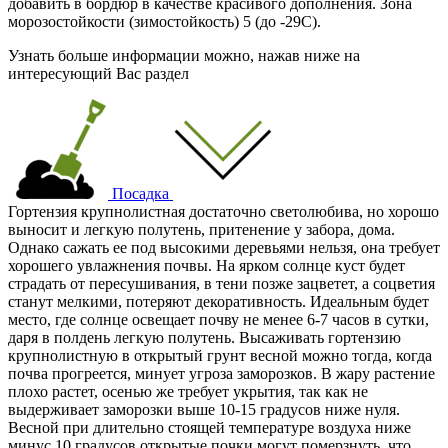
добавить в бордюр в качестве красивого дополнения. Зона
морозостойкости (зимостойкость) 5 (до -29С).
Узнать больше информации можно, нажав ниже на
интересующий Вас раздел
Посадка
Гортензия крупнолистная достаточно светолюбива, но хорошо
выносит и легкую полутень, притенение у забора, дома.
Однако сажать ее под высокими деревьями нельзя, она требует
хорошего увлажнения почвы. На ярком солнце куст будет
страдать от пересушивания, в тени позже зацветет, а соцветия
станут мелкими, потеряют декоративность. Идеальным будет
место, где солнце освещает почву не менее 6-7 часов в сутки,
даря в полдень легкую полутень. Высаживать гортензию
крупнолистную в открытый грунт весной можно тогда, когда
почва прогреется, минует угроза заморозков. В жару растение
плохо растет, осенью же требует укрытия, так как не
выдерживает заморозки выше 10-15 градусов ниже нуля.
Весной при длительно стоящей температуре воздуха ниже
минус 10 градусов открытые почки могут померзнуть, что