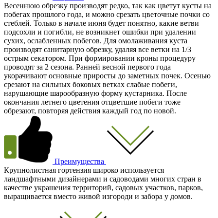
Весеннюю обрезку производят редко, так как цветут кусты на
побегах прошлого года, и можно срезать цветочные почки со
стеблей. Только в начале июня будет понятно, какие ветви
подсохли и погибли, не возникнет ошибки при удалении
сухих, ослабленных побегов. Для омолаживания куста
производят санитарную обрезку, удаляя все ветки на 1/3
острым секатором. При формировании кроны процедуру
проводят за 2 сезона. Ранней весной первого года
укорачивают основные приросты до заметных почек. Осенью
срезают на сильных боковых ветках слабые побеги,
нарушающие шарообразную форму кустарника. После
окончания летнего цветения отцветшие побеги тоже
обрезают, повторяя действия каждый год по новой.
Преимущества
Крупнолистная гортензия широко используется
ландшафтными дизайнерами и садоводами многих стран в
качестве украшения территорий, садовых участков, парков,
выращивается вместо живой изгороди и забора у домов.