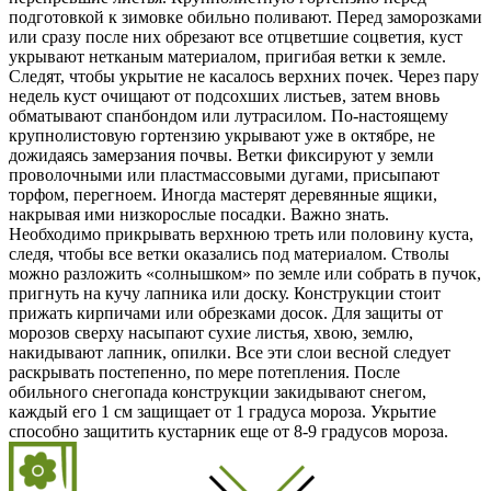
подготовкой к зимовке обильно поливают. Перед заморозками
или сразу после них обрезают все отцветшие соцветия, куст
укрывают нетканым материалом, пригибая ветки к земле.
Следят, чтобы укрытие не касалось верхних почек. Через пару
недель куст очищают от подсохших листьев, затем вновь
обматывают спанбондом или лутрасилом. По-настоящему
крупнолистовую гортензию укрывают уже в октябре, не
дожидаясь замерзания почвы. Ветки фиксируют у земли
проволочными или пластмассовыми дугами, присыпают
торфом, перегноем. Иногда мастерят деревянные ящики,
накрывая ими низкорослые посадки. Важно знать.
Необходимо прикрывать верхнюю треть или половину куста,
следя, чтобы все ветки оказались под материалом. Стволы
можно разложить «солнышком» по земле или собрать в пучок,
пригнуть на кучу лапника или доску. Конструкции стоит
прижать кирпичами или обрезками досок. Для защиты от
морозов сверху насыпают сухие листья, хвою, землю,
накидывают лапник, опилки. Все эти слои весной следует
раскрывать постепенно, по мере потепления. После
обильного снегопада конструкции закидывают снегом,
каждый его 1 см защищает от 1 градуса мороза. Укрытие
способно защитить кустарник еще от 8-9 градусов мороза.