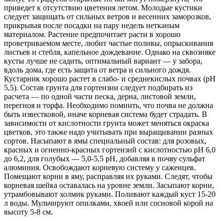
приведет к отсутствию цветения летом. Молодые кустики
следует защищать от сильных ветров и весенних заморозков,
прикрывая после посадки на пару недель нетканым
материалом. Растение предпочитает расти в хорошо
проветриваемом месте, любит частые поливы, опрыскивания
листьев и стебля, капельное дождевание. Однако на сквозняке
кусты лучше не садить, оптимальный вариант — у забора,
вдоль дома, где есть защита от ветра и сильного дождя.
Кустарник хорошо растет в слабо- и среднекислых почвах (pH
5,5). Состав грунта для гортензии следует подбирать из
расчета — по одной части песка, дерна, листовой земли,
перегноя и торфа. Необходимо помнить, что почва не должна
быть известковой, иначе корневая система будет страдать. В
зависимости от кислотности грунта может меняться окраска
цветков, это также надо учитывать при выращивании разных
сортов. Насыпают в ямы специальный состав: для розовых,
красных и огненно-красных гортензий с кислотностью pH 6,0
до 6,2, для голубых — 5,0-5,5 pH, добавляя в почву сульфат
алюминия. Освобождают корневую систему у саженцев.
Помещают корни в яму, расправляя их руками. Следят, чтобы
корневая шейка оставалась на уровне земли. Засыпают корни,
утрамбовывают холмик руками. Поливают каждый куст 15-20
л воды. Мульчируют опилками, хвоей или сосновой корой на
высоту 5-8 см.