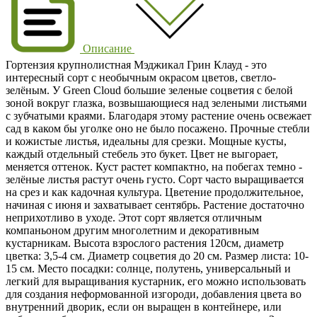
Описание
Гортензия крупнолистная Мэджикал Грин Клауд - это
интересный сорт с необычным окрасом цветов, светло-
зелёным. У Green Cloud большие зеленые соцветия с белой
зоной вокруг глазка, возвышающиеся над зелеными листьями
с зубчатыми краями. Благодаря этому растение очень освежает
сад в каком бы уголке оно не было посажено. Прочные стебли
и кожистые листья, идеальны для срезки. Мощные кусты,
каждый отдельный стебель это букет. Цвет не выгорает,
меняется оттенок. Куст растет компактно, на побегах темно -
зелёные листья растут очень густо. Сорт часто выращивается
на срез и как кадочная культура. Цветение продолжительное,
начиная с июня и захватывает сентябрь. Растение достаточно
неприхотливо в уходе. Этот сорт является отличным
компаньоном другим многолетним и декоративным
кустарникам. Высота взрослого растения 120см, диаметр
цветка: 3,5-4 см. Диаметр соцветия до 20 см. Размер листа: 10-
15 см. Место посадки: солнце, полутень, универсальный и
легкий для выращивания кустарник, его можно использовать
для создания неформованной изгороди, добавления цвета во
внутренний дворик, если он выращен в контейнере, или