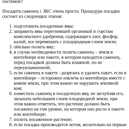
системой?
Посадить саженец с ЗКС очень просто. Процедура посадки
состоит из следующих этапов:
подготовить посадочные ямы;
заправить ямы перегнившей органикой и горстью
комплексного удобрения, содержащего азот, фосфор,
калий, все перемешать с плодородным слоем земли;
обильно полить яму;
в случае необходимости полить саженец – земля в
контейнере или пакете, в котором находится саженец,
перед посадкой должна быть влажной, но не
переувлажненной;
если саженец в пакете - разрезать и удалить пакет, если в
контейнере – осторожно извлечь из контейнера вместе с
комом земли, при этом важно не нарушить земляной
ком;
поместить саженец в посадочную яму, не заглубляя его,
засыпать небольшим слоем плодородной земли, при
этом важно отметить, что растение должно быть
посажено на том уровне, на котором оно росло в пакете
или контейнере;
полить посаженное растение;
если посадка производится летом, желательно на первые