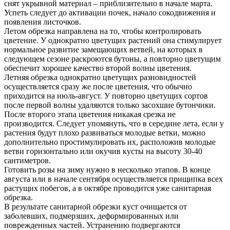
снят укрывной материал – приблизительно в начале марта.
Успеть следует до активации почек, начало сокодвижения и
появления листочков.
Летом обрезка направлена на то, чтобы контролировать
цветение. У однократно цветущих растений она стимулирует
нормальное развитие замещающих ветвей, на которых в
следующем сезоне раскроются бутоны, а повторно цветущим
обеспечит хорошее качество второй волны цветения.
Летняя обрезка однократно цветущих разновидностей
осуществляется сразу же после цветения, что обычно
приходится на июль-август. У повторно цветущих сортов
после первой волны удаляются только засохшие бутончики.
После второго этапа цветения никакая срезка не
производится. Следует упомянуть, что в середине лета, если у
растения будут плохо развиваться молодые ветки, можно
дополнительно простимулировать их, расположив молодые
ветви горизонтально или окучив кусты на высоту 30-40
сантиметров.
Готовить розы на зиму нужно в несколько этапов. В конце
августа или в начале сентября осуществляется прищипка всех
растущих побегов, а в октябре проводится уже санитарная
обрезка.
В результате санитарной обрезки куст очищается от
заболевших, подмерзших, деформированных или
поврежденных частей. Устранению подвергаются