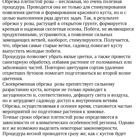
Обрезка плетистой розы – несложная, но очень полезная
процедура. Проводится она не только для стимулирования
появления цветов и формирования красивого куста, но и с
целью выполнения ряда других задач. Так, в результате
обрезки у розы, растущей в открытом грунте, формируется
крепкая и надежная скелетная основа. Побеги, не являющиеся
продуктивными, устраняются, а появление сильных
замещающих ветвей, наоборот, стимулируются. Получается,
что, обрезая самые старые ветки, садовод помогает кусту
выпустить молодые побеги.
Процедура позволяет убрать вялые цветки, а также провести
санитарную обработку, избавив растение от поломанных или
заболевших частей. Повторно цветущим сортам удаление
отцветших бутонов помогает подготовиться ко второй волне
цветения.
Своевременная обрезка розы препятствует сильному
разрастанию куста, которое не только приводит к
загущенности и, соответственно, дефициту света и воздуха,
но и затрудняет садоводу доступ к внутренним ветвям.
Обрезка, осуществляемая в осеннее время, становится частью
мероприятий по подготовке растения к зимовке.
Точные сроки обрезки плетистой розы определяются в
зависимости от климатических особенностей региона. Однако
все же возможно выделить некоторые закономерности.
Процедура весной проводится сразу же, как с кустов будет