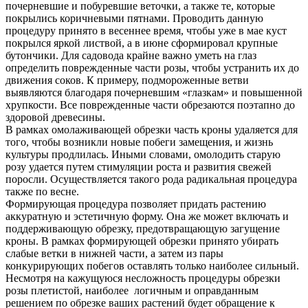
почерневшие и побуревшие веточки, а также те, которые
покрылись коричневыми пятнами. Проводить данную
процедуру принято в весеннее время, чтобы уже в мае куст
покрылся яркой листвой, а в июне сформировал крупные
бутончики. Для садовода крайне важно уметь на глаз
определить поврежденные части розы, чтобы устранить их до
движения соков. К примеру, подмороженные ветви
выявляются благодаря почерневшим «глазкам» и повышенной
хрупкости. Все поврежденные части обрезаются поэтапно до
здоровой древесины.
В рамках омолаживающей обрезки часть кроны удаляется для
того, чтобы возникли новые побеги замещения, и жизнь
культуры продлилась. Иными словами, омолодить старую
розу удается путем стимуляции роста и развития свежей
поросли. Осуществляется такого рода радикальная процедура
также по весне.
Формирующая процедура позволяет придать растению
аккуратную и эстетичную форму. Она же может включать и
поддерживающую обрезку, предотвращающую загущение
кроны. В рамках формирующей обрезки принято убирать
слабые ветки в нижней части, а затем из пары
конкурирующих побегов оставлять только наиболее сильный.
Несмотря на кажущуюся несложность процедуры обрезки
розы плетистой, наиболее логичным и оправданным
решением по обрезке ваших растений будет обращение к