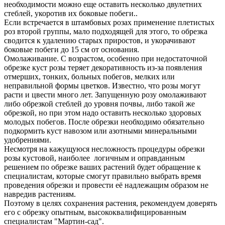
необходимости можно еще оставить несколько двулетних
стеблей, укоротив их боковые побеги..
Если встречается в штамбовых розах применение плетистых
роз второй группы, мало подходящей для этого, то обрезка
сводится к удалению старых приростов, и укорачивают
боковые побеги до 15 см от основания.
Омолаживание. С возрастом, особенно при недостаточной
обрезке куст розы теряет декоративность из-за появления
отмерших, тонких, больных побегов, мелких или
неправильной формы цветков. Известно, что розы могут
расти и цвести много лет. Запущенную розу омолаживают
либо обрезкой стеблей до уровня почвы, либо такой же
обрезкой, но при этом надо оставить несколько здоровых
молодых побегов. После обрезки необходимо обязательно
подкормить куст навозом или азотными минеральными
удобрениями.
Несмотря на кажущуюся несложность процедуры обрезки
розы кустовой, наиболее логичным и оправданным
решением по обрезке ваших растений будет обращение к
специалистам, которые смогут правильно выбрать время
проведения обрезки и провести её надлежащим образом не
навредив растениям.
Поэтому в целях сохранения растения, рекомендуем доверять
его с обрезку опытным, высококвалифицированным
специалистам "Мартин-сад".