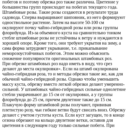
побегов и поэтому обрезка роз также различна. Цветение у
большинства групп происходит на побегах текущего года.
Штамбовые розы. Такие розы создаются в результате труда
садовода. Сперва выращивают шиповник, из него формируют
одноствольное растение. Затем на высоте 50-100 см
окулируют почку чайно-гибридной розы или розы группы
флорибунда. Из-за объемного куста на сравнительно тонком
стебле штамбовые розы не устойчивы к ветру и нуждаются в
хорошей опоре. Кроме того, они требуют укрытия на зиму, а
сама форма затрудняет укрывание, т.е. прикапывание
неморозоустойчивых побегов. Этим можно объяснить
снижение популярности оригинальных штамбовых роз.
При обрезке штамбовых роз надо иметь в виду, что срез
делают до места окулировки». Если на штамб окулирована
чайно-гибридная роза, то и методы обрезки такие же, как для
обычной чайно-гибридной розы. Однако чтобы уменьшить
массу куста, обрезку вместо легкой обрезки делают умеренно-
сильной. У штамбовых чайно-гибридных сильные однолетние
стебли укорачивают до 15 см от окулировки, а у группы
флорибунда до 25 см, причем двулетние также до 15 см.
Плакучую форму штамбовой розы получают, прививая
плетистую розу, чьи гибкие ветви будут свисать вниз. Обрезку
делают с учетом густоты куста. Если куст загущен, то в конце
сезона обрезают на кольцо двулетние ветки, оставив для
цветения в следующем году только сильные побеги. При