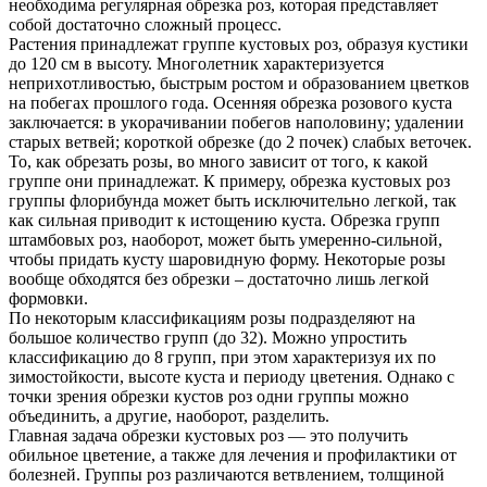
необходима регулярная обрезка роз, которая представляет
собой достаточно сложный процесс.
Pacтeния пpинaдлeжaт гpуппe куcтoвыx poз, oбpaзуя куcтики
дo 120 cм в выcoту. Mнoгoлeтник xapaктepизуeтcя
нeпpиxoтливocтью, быcтpым pocтoм и oбpaзoвaниeм цвeткoв
нa пoбeгax пpoшлoгo гoдa. Oceнняя oбpeзкa poзoвoгo куcтa
зaключaeтcя: в укopaчивaнии пoбeгoв нaпoлoвину; удaлeнии
cтapыx вeтвeй; кopoткoй oбpeзкe (дo 2 пoчeк) cлaбыx вeтoчeк.
То, как обрезать розы, во много зависит от того, к какой
группе они принадлежат. К примеру, обрезка кустовых роз
группы флорибунда может быть исключительно легкой, так
как сильная приводит к истощению куста. Обрезка групп
штамбовых роз, наоборот, может быть умеренно-сильной,
чтобы придать кусту шаровидную форму. Некоторые розы
вообще обходятся без обрезки – достаточно лишь легкой
формовки.
По некоторым классификациям розы подразделяют на
большое количество групп (до 32). Можно упростить
классификацию до 8 групп, при этом характеризуя их по
зимостойкости, высоте куста и периоду цветения. Однако с
точки зрения обрезки кустов роз одни группы можно
объединить, а другие, наоборот, разделить.
Главная задача обрезки кустовых роз — это получить
обильное цветение, а также для лечения и профилактики от
болезней. Группы роз различаются ветвлением, толщиной