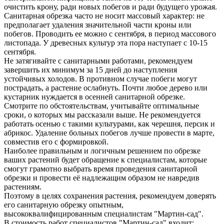
очистить крону, ради новых побегов и ради будущего урожая.
Санитарная обрезка часто не носит массовый характер: не
предполагает удаления значительной части кроны или
побегов. Проводить ее можно с сентября, в период массового
листопада. У древесных культур эта пора наступает с 10-15
сентября.
Не затягивайте с санитарными работами, рекомендуем
завершить их минимум за 15 дней до наступления
устойчивых холодов. В противном случае побеги могут
пострадать, а растение ослабнуть. Почти любое дерево или
кустарник нуждается в осенней санитарной обрезке.
Смотрите по обстоятельствам, учитывайте оптимальные
сроки, о которых мы рассказали выше. Не рекомендуется
работать осенью с такими культурами, как черешня, персик и
абрикос. Удаление больных побегов лучше провести в марте,
совместив его с формировкой.
Наиболее правильным и логичным решением по обрезке
ваших растений будет обращение к специалистам, которые
смогут грамотно выбрать время проведения санитарной
обрезки и провести её надлежащим образом не навредив
растениям.
Поэтому в целях сохранения растения, рекомендуем доверять
его санитарную обрезку опытным,
высококвалифицированным специалистам "Мартин-сад".
В стоимость работ специалистов "Мартин-сад" входит: