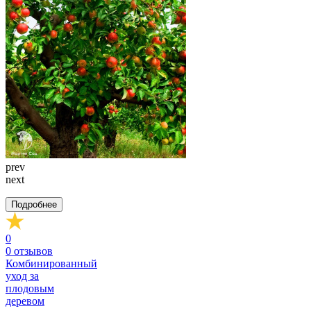
prev
next
Подробнее
0
0
отзывов
Комбинированный
уход за
плодовым
деревом