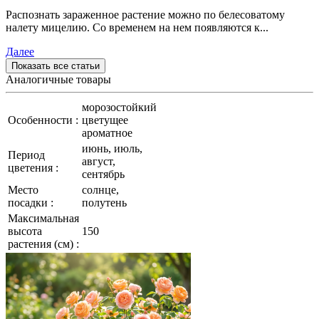
Распознать зараженное растение можно по белесоватому
налету мицелию. Со временем на нем появляются к...
Далее
Показать все статьи
Аналогичные товары
морозостойкий
Особенности :
цветущее
ароматное
июнь, июль,
Период
август,
цветения :
сентябрь
Место
солнце,
посадки :
полутень
Максимальная
высота
150
растения (см) :