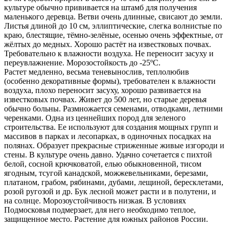
культуре обычно прививается на штамб для получения
маленького деревца. Ветви очень длинные, свисают до земли.
Листья длиной до 10 см, эллиптические, слегка волнистые по
краю, блестящие, тёмно-зелёные, осенью очень эффектные, от
жёлтых до медных. Хорошо растёт на известковых почвах.
Требовательно к влажности воздуха. Не переносит засуху и
переувлажнение. Морозостойкость до -25ºС.
Растет медленно, весьма теневынослив, теплолюбив
(особенно декоративные формы), требователен к влажности
воздуха, плохо переносит засуху, хорошо развивается на
известковых почвах. Живет до 500 лет, но старые деревья
обычно больны. Размножается семенами, отводками, летними
черенками. Одна из ценнейших пород для зеленого
строительства. Ее используют для создания мощных групп и
массивов в парках и лесопарках, в одиночных посадках на
полянах. Образует прекрасные стриженные живые изгороди и
стены. В культуре очень давно. Удачно сочетается с пихтой
белой, сосной крючковатой, елью обыкновенной, тисом
ягодным, тсугой канадской, можжевельниками, березами,
платаном, грабом, рябинами, дубами, лещиной, бересклетами,
розой ругозой и др. Бук лесной может расти и в полутени, и
на солнце. Морозоустойчивость низкая. В условиях
Подмосковья подмерзает, для него необходимо теплое,
защищенное место. Растение для южных районов России.