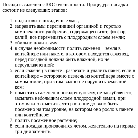
Посадить саженец с ЗКС очень просто. Процедура посадки
состоит из следующих этапов:
подготовить посадочные ямы;
заправить ямы перегнившей органикой и горстью
комплексного удобрения, содержащего азот, фосфор,
калий, все перемешать с плодородным слоем земли;
обильно полить яму;
в случае необходимости полить саженец – земля в
контейнере или пакете, в котором находится саженец,
перед посадкой должна быть влажной, но не
переувлажненной;
если саженец в пакете - разрезать и удалить пакет, если в
контейнере – осторожно извлечь из контейнера вместе с
комом земли, при этом важно не нарушить земляной
ком;
поместить саженец в посадочную яму, не заглубляя его,
засыпать небольшим слоем плодородной земли, при
этом важно отметить, что растение должно быть
посажено на том уровне, на котором оно росло в пакете
или контейнере;
полить посаженное растение;
если посадка производится летом, желательно на первые
три дня затенить.