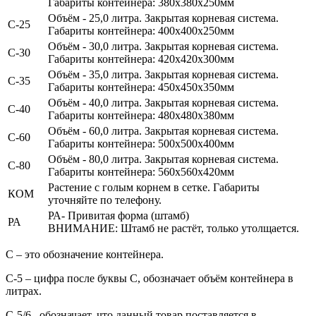
Габариты контейнера: 380х380х250мм
Объём - 25,0 литра.
Закрытая корневая система.
С-25
Габариты контейнера: 400х400х250мм
Объём - 30,0 литра.
Закрытая корневая система.
С-30
Габариты контейнера: 420х420х300мм
Объём - 35,0 литра.
Закрытая корневая система.
С-35
Габариты контейнера: 450х450х350мм
Объём - 40,0 литра.
Закрытая корневая система.
С-40
Габариты контейнера: 480х480х380мм
Объём - 60,0 литра.
Закрытая корневая система.
С-60
Габариты контейнера: 500х500х400мм
Объём - 80,0 литра.
Закрытая корневая система.
С-80
Габариты контейнера: 560х560х420мм
Растение с голым корнем в сетке. Габариты
КОМ
уточняйте по телефону.
РА- Привитая форма (штамб)
РА
ВНИМАНИЕ: Штамб не растёт, только утолщается.
С
– это обозначение контейнера.
С-5
– цифра после буквы С, обозначает объём контейнера в
литрах.
С-5/6
–обозначает, что данный товар поставляется в