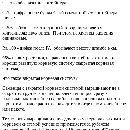
С
– это обозначение контейнера.
С-5
– цифра после буквы С, обозначает объём контейнера в
литрах.
С-5/6
–обозначает, что данный товар поставляется в
контейнерах двух видов. При этом параметры растения
одинаковые.
РА
100
- цифра после РА, обозначает высоту штамба в см.
95% наших растения, выращены в контейнерах и имеют
хорошо развитую корневую систему (закрытая корневая
система).
Что такое закрытая корневая система?
Саженцы с закрытой корневой системой выращивают не в
открытом грунте, а в специальных теплицах, сразу в
пластиковых контейнерах, либо в полиэтиленовых пакетах.
При этом каждое растение находится в отдельном контейнере
или пакете.
Технология выращивания посадочного материала с закрытой
корневой системой успешно применяется за рубежом
последние 40 лет. В Европе и США сейчас около 90% всех