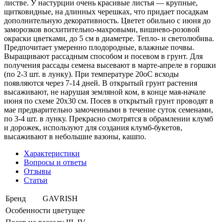
листве. У настурции очень красивые листья — крупные,
щитковидные, на длинных черешках, что придает посадкам
дополнительную декоративность. Цветет обильно с июня до
заморозков восхитительно-махровыми, вишнево-розовой
окраски цветками, до 5 см в диаметре. Тепло- и светолюбива.
Предпочитает умеренно плодородные, влажные почвы.
Выращивают рассадным способом и посевом в грунт. Для
получения рассады семена высевают в марте-апреле в горшки
(по 2-3 шт. в лунку). При температуре 20оС всходы
появляются через 7-14 дней. В открытый грунт растения
высаживают, не нарушая земляной ком, в конце мая-начале
июня по схеме 20х30 см. Посев в открытый грунт проводят в
мае предварительно замоченными в течение суток семенами,
по 3-4 шт. в лунку. Прекрасно смотрятся в обрамлении клумб
и дорожек, используют для создания клумб-букетов,
высаживают в небольшие вазоны, кашпо.
Характеристики
Вопросы и ответы
Отзывы
Статьи
Бренд
GAVRISH
Особенности
цветущее