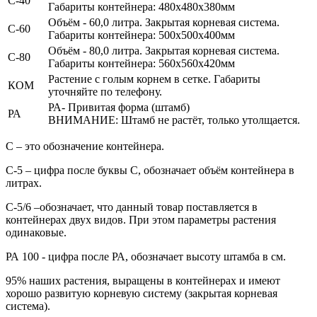
С-40
Габариты контейнера: 480х480х380мм
Объём - 60,0 литра.
Закрытая корневая система.
С-60
Габариты контейнера: 500х500х400мм
Объём - 80,0 литра.
Закрытая корневая система.
С-80
Габариты контейнера: 560х560х420мм
Растение с голым корнем в сетке. Габариты
КОМ
уточняйте по телефону.
РА- Привитая форма (штамб)
РА
ВНИМАНИЕ: Штамб не растёт, только утолщается.
С
– это обозначение контейнера.
С-5
– цифра после буквы С, обозначает объём контейнера в
литрах.
С-5/6
–обозначает, что данный товар поставляется в
контейнерах двух видов. При этом параметры растения
одинаковые.
РА
100
- цифра после РА, обозначает высоту штамба в см.
95% наших растения, выращены в контейнерах и имеют
хорошо развитую корневую систему (закрытая корневая
система).