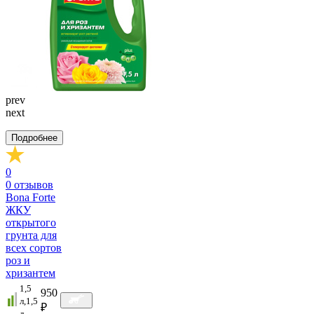
prev
next
Подробнее
0
0
отзывов
Bona Forte
ЖКУ
открытого
грунта для
всех сортов
роз и
хризантем
1,5
950
л,1,5
₽
л,