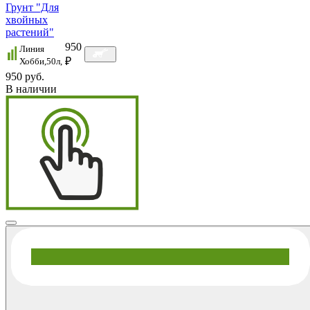
Грунт "Для
хвойных
растений"
950
Линия
₽
Хобби,50л,
950 руб.
В наличии