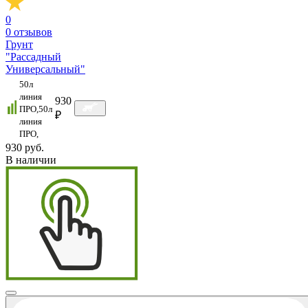
0
0
отзывов
Грунт
"Рассадный
Универсальный"
50л
линия
930
ПРО,50л
₽
линия
ПРО,
930 руб.
В наличии