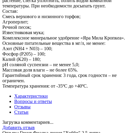
растение, слегка уплотнить, полить водой комнатной
температуры. При необходимости досыпать грунт.
Состав:
Смесь верхового и низинного торфов;
Агроперлит;
Речной песок;
Известняковая мука;
Комплексное минеральное удобрение «Яра Мила Кропкеа».
Основные питательные вещества в мг/л, не менее:
Азот (NH4 + N03) – 100;
Фосфор (Р205) – 100;
Калий (К20) – 180;
рН соляной суспензии – не менее 5,0;
Массовая доля влаги – не более 65%.
Гарантийный срок хранения: 3 года, срок годности – не
ограничен.
Температура хранения: от -35ºС до +40ºС.
Характеристики
Вопросы и ответы
Отзывы
Статьи
Загрузка комментариев...
Добавить отзыв
Отзывы Грунт Фиалка линия "Хобби" 2,5 литра