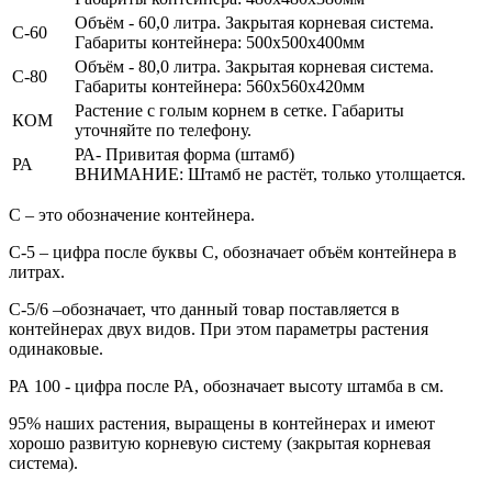
Объём - 60,0 литра.
Закрытая корневая система.
С-60
Габариты контейнера: 500х500х400мм
Объём - 80,0 литра.
Закрытая корневая система.
С-80
Габариты контейнера: 560х560х420мм
Растение с голым корнем в сетке. Габариты
КОМ
уточняйте по телефону.
РА- Привитая форма (штамб)
РА
ВНИМАНИЕ: Штамб не растёт, только утолщается.
С
– это обозначение контейнера.
С-5
– цифра после буквы С, обозначает объём контейнера в
литрах.
С-5/6
–обозначает, что данный товар поставляется в
контейнерах двух видов. При этом параметры растения
одинаковые.
РА
100
- цифра после РА, обозначает высоту штамба в см.
95% наших растения, выращены в контейнерах и имеют
хорошо развитую корневую систему (закрытая корневая
система).