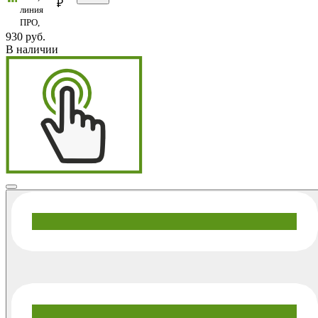
₽
линия
ПРО,
930 руб.
В наличии