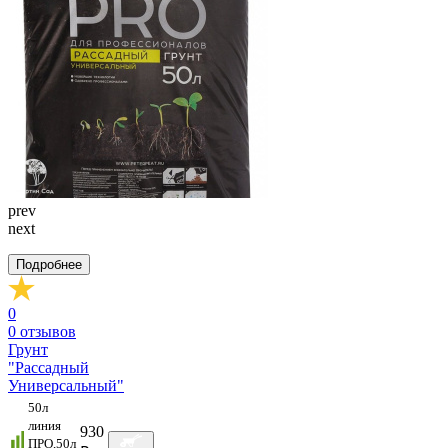
prev
next
Подробнее
0
0
отзывов
Грунт
"Рассадный
Универсальный"
50л
линия
930
ПРО,50л