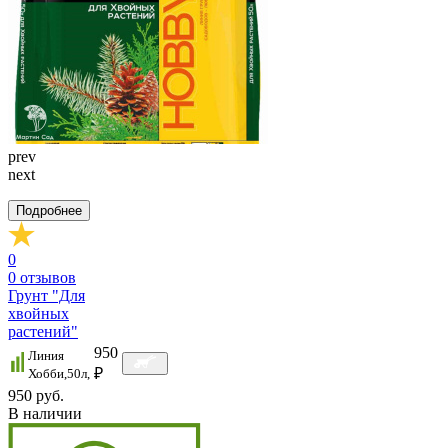
prev
next
Подробнее
0
0
отзывов
Грунт "Для
хвойных
растений"
950
Линия
₽
Хобби,50л,
950 руб.
В наличии