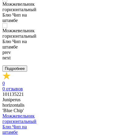
prev
next
Подробнее
0
0
отзывов
101135221
Juniperus
horizontalis
'Blue Chip'
Можжевельник
горизонтальный
Блю Чип на
штамбе