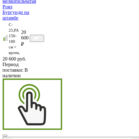
мелкопильчатая
Роял
Бургунди на
штамбе
C-
25,PA
20
150-
600
180
₽
см +
крона,
20 600 руб.
Период
поставки:
В
наличии