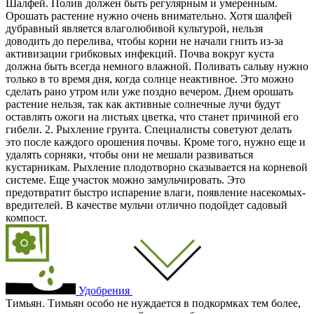
Шалфей. Полив должен быть регулярным и умеренным.
Орошать растение нужно очень внимательно. Хотя шалфей
дубравный является влаголюбивой культурой, нельзя
доводить до перелива, чтобы корни не начали гнить из-за
активизации грибковых инфекций. Почва вокруг куста
должна быть всегда немного влажной. Поливать сальву нужно
только в то время дня, когда солнце неактивное. Это можно
сделать рано утром или уже поздно вечером. Днем орошать
растение нельзя, так как активные солнечные лучи будут
оставлять ожоги на листьях цветка, что станет причиной его
гибели. 2. Рыхление грунта. Специалисты советуют делать
это после каждого орошения почвы. Кроме того, нужно еще и
удалять сорняки, чтобы они не мешали развиваться
кустарникам. Рыхление плодотворно сказывается на корневой
системе. Еще участок можно замульчировать. Это
предотвратит быстро испарение влаги, появление насекомых-
вредителей. В качестве мульчи отлично подойдет садовый
компост.
Удобрения
Тимьян. Тимьян особо не нуждается в подкормках тем более,