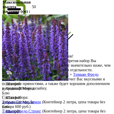
Максимальная
высота
50
растения (см) :
Описание
Описание
НАБОР из трёх отдельных контейнеров!
Внимание! Выгодная покупка - приобретая набор Вы
получаете несколько растений по цене значительно ниже, чем
если бы покупали каждое растение по отдельности.
Набор для мяса
Тимьян Голден Лемон
+
Тимьян Фредо
Стронг
+
Шалфей Мерло Блю
- обеспечит Вас вкусными и
полезными пряностями, а также будет хорошим дополнением
к ландшафтному дизайну.
Состав набора:
Тимьян Голден Лемон
(Контейнер 2 литра, цена товара без
набора 600 руб.)
Тимьян Фредо Стронг
(Контейнер 2 литра, цена товара без