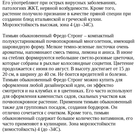
Его употребляют при острых вирусных заболеваниях,
патологиях ЖКТ, нервной возбудимости. Кроме того,
растение получило признание в качестве пряной специи при
создании блюд итальянской и греческой кухни.
Морозостойкость высокая, зона 4 (до -34С).
Тимьян обыкновенный Фредо Стронг – компактный
полукустарниковый почвопокровный многолетник, имеющий
шаровидную форму. Мелкие темно-зеленые листочки очень
ароматны, напоминают смесь тмина, лимона и аниса. В июне
на стеблях формируются небольшие светло-розовые цветочки,
которые собраны в рыхлые колосовидные соцветия. Цветение
продолжается с июня по август. В высоту достигает от 15 до
20 см, в ширину до 40 см. Не боится вредителей и болезни.
Тимьян обыкновенный Фредо Стронг можно купить для
оформления любой дизайнерской идеи, он эффектно
смотрится и на клумбах и в цветниках. Его часто используют
для оформления каменистых садов, скальных участков как
почвопокровное растение. Применим тимьян обыкновенный
также для групповых посадок, создания бордюров. Он
отлично сочетается с очитком. Кроме того, тимьян
обыкновенный содержит большое количество витаминов, его
часто применяют в кулинарии. Зона морозостойкости
(зимостойкость) 4 (до -34С).