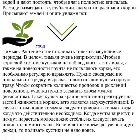
водой и дают постоять, чтобы влага полностью впиталась.
Рассаду размещают в углублении, аккуратно расправив корни.
Присыпают землей и опять увлажняют.
Уход
Тимьян. Растение стоит поливать только в засушливые
периоды. В целом, тимьян очень неприхотлив.Чтобы в
корневой системе кустиков не наблюдалось застоя воды, а
также на поверхности грунта не появлялось корки, его
необходимо регулярно взрыхлять. Нужно своевременно
пропалывать грядку, вырывая только появившуюся сорную
траву. Чтобы сократить количество прополок и рыхлений
поверхность участка нужно засыпать слоем мульчи
(компостом). Такая культура крайне негативно реагирует на
застой жидкости в корнях, зато является засухоустойчивой. В
связи с этим полив тимьяна следует проводить только тогда,
когда это действительно необходимо. Когда кусты зацветут, и
начнут нарастать молоденькие стебли, их следует начать
поливать немного чаще. Если в летнее время регулярно идут
дожди, то поливать кустики не надо вовсе.