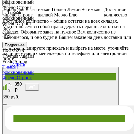
×
Набор для мяса тимьян Голден Лемон + тимьян
Доступное
Фредо Стронг + шалвей Мерло Блю
количество
Доступное количество – общие остатки на всех складах.
Мы оставляем за собой право держать неравные остатки на
prev
складах. Оформите заказ на нужное Вам количество из
next
имеющегося, и оно будет в Вашем заказе на день доставки или
самовывоза.
Подробнее
Если Вы планируете приехать и выбрать на месте, уточняйте
108190276
наличие у наших менеджеров по телефону или электронной
Thymus vulgaris
почте.
Fredo Strong
Купить
Тимьян
обыкновенный
Фредо Стронг
350
P-
₽
9,
350 руб.