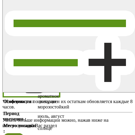
ароматное
*Информация по товарам и их остаткам обновляется каждые 8
Особенности :
цветущее
часов.
морозостойкий
Период
июль, август
цветения :
Узнать больше информации можно, нажав ниже на
интересующий Вас раздел
Место посадки
солнце
: