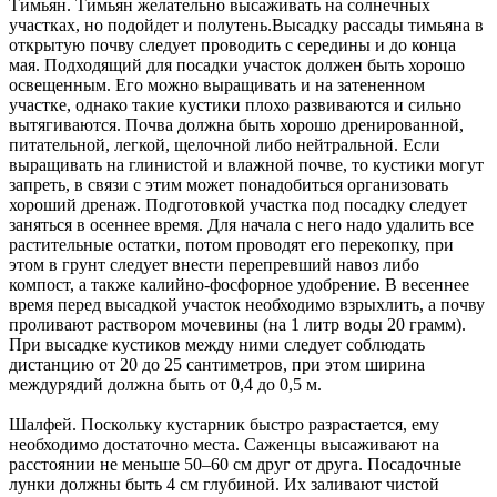
Тимьян. Тимьян желательно высаживать на солнечных
участках, но подойдет и полутень.Высадку рассады тимьяна в
открытую почву следует проводить с середины и до конца
мая. Подходящий для посадки участок должен быть хорошо
освещенным. Его можно выращивать и на затененном
участке, однако такие кустики плохо развиваются и сильно
вытягиваются. Почва должна быть хорошо дренированной,
питательной, легкой, щелочной либо нейтральной. Если
выращивать на глинистой и влажной почве, то кустики могут
запреть, в связи с этим может понадобиться организовать
хороший дренаж. Подготовкой участка под посадку следует
заняться в осеннее время. Для начала с него надо удалить все
растительные остатки, потом проводят его перекопку, при
этом в грунт следует внести перепревший навоз либо
компост, а также калийно-фосфорное удобрение. В весеннее
время перед высадкой участок необходимо взрыхлить, а почву
проливают раствором мочевины (на 1 литр воды 20 грамм).
При высадке кустиков между ними следует соблюдать
дистанцию от 20 до 25 сантиметров, при этом ширина
междурядий должна быть от 0,4 до 0,5 м.
Шалфей. Поскольку кустарник быстро разрастается, ему
необходимо достаточно места. Саженцы высаживают на
расстоянии не меньше 50–60 см друг от друга. Посадочные
лунки должны быть 4 см глубиной. Их заливают чистой