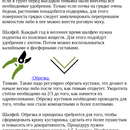
если в грунт перед высадкой тимьяна были внесены все
необходимые удобрения. Только если почва на грядке очень
бедная, растениям понадобится подкормка, для этого
поверхность грядки следует замульчировать перепревшим
компостом либо в нее можно внести роговую муку.
Шалфей. Каждый год в весеннее время шалфею нужна
подпитка из полезных веществ. Для этого подойдут
удобрения с азотом. Потом можно воспользоваться
калийными и фосфорными составами.
Обрезка
Тимьян. Также надо регулярно обрезать кустики, это делают в
начале весны либо после того, как тимьян отцветет. Укоротить
стебли необходимо на 2/3 до того, как начнется их
одревесневание. Обрезку кустиков необходимо проводить для
того, чтобы они стали компактными и более плотными.
Шалфей. Обрезка и прищипка требуются для того, чтобы
сформировать крону кустарника, сделать его более пушистым
и повысить его декоративность. Процедуру нужно