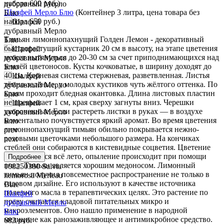
набора 600 руб.)
Шалфей Мерло Блю
(Контейнер 3 литра, цена товара без
набора 650 руб.)
Тимьян лимоннопахнущий Голден Лемон - декоративный
быстрорастущий кустарник 20 см в высоту, на этапе цветения
может вытянуться до 20-30 см за счет приподнимающихся над
землёй цветоносов. Кусты кочковатые, в ширину доходят до
40 см. Корневая система стержневая, разветвленная. Листья
тёмно-зелёные, у молодых кустиков чуть жёлтого оттенка. По
краям проходит бледная окантовка. Длина листовых пластин
не превышает 1 см, края сверху загнуты вниз. Черешки
укороченные. Если растереть листки в руках — в воздухе
моментально почувствуется яркий аромат. Во время цветения
лимоннопахнущий тимьян обильно покрывается нежно-
prev
розовыми цветочками небольшого размера. На кончиках
next
стеблей они собираются в кистевидные соцветия. Цветение
продолжается всё лето, опыление происходит при помощи
Подробнее
пчел. Тимьян является хорошим медоносом. Лимонный
108250380
Salvia
тимьян получил повсеместное распространение не только в
nemorosa Merleau
садовом дизайне. Его используют в качестве источника
Blue
полезного масла в терапевтических целях. Это растение по
Шалфей
праву считается кладовой питательных микро и
дубравный Мерло
макроэлементов. Оно нашло применение в народной
Блю
медицине как ранозаживляющее и антимикробное средство.
683 руб.